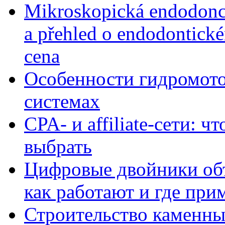
Mikroskopická endodonc
a přehled o endodontick
cena
Особенности гидромото
системах
CPA- и affiliate-сети: ч
выбрать
Цифровые двойники объе
как работают и где при
Строительство каменны