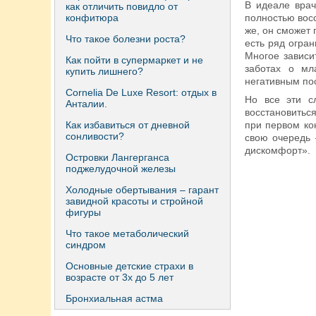
В идеале врач
как отличить повидло от
конфитюра
полностью вос
же, он сможет
Что такое болезни роста?
есть ряд огра
Многое зависи
Как пойти в супермаркет и не
заботах о мл
купить лишнего?
негативным по
Сornelia De Luxe Resort: отдых в
Но все эти с
Анталии.
восстановитьс
Как избавиться от дневной
при первом ко
сонливости?
свою очередь 
дискомфорт».
Островки Лангерганса
поджелудочной железы
Холодные обертывания – гарант
завидной красоты и стройной
фигуры
Что такое метаболический
синдром
Основные детские страхи в
возрасте от 3х до 5 лет
Бронхиальная астма