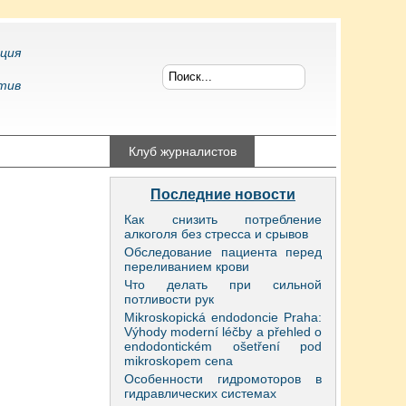
ция
тив
конфликтология
Клуб журналистов
Последние новости
Как снизить потребление
алкоголя без стресса и срывов
Обследование пациента перед
переливанием крови
Что делать при сильной
потливости рук
Mikroskopická endodoncie Praha:
Výhody moderní léčby a přehled o
endodontickém ošetření pod
mikroskopem cena
Особенности гидромоторов в
гидравлических системах