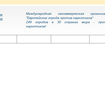
Международная некоммерческая организа
"Европейские города против наркотиков"
249 городов в 30 странах мира - про
наркотиков!
олитика
Наркоэпидемия
Подготовка кадров
Нарко