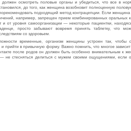
 должен осмотреть половые органы и убедиться, что все в нор
становился, до того, как женщина возобновит полноценную половую
 порекомендовать подходящий метод контрацепции. Если женщина 
ничений, например, запрещен прием комбинированных оральных к
т и от уровня самоорганизации — некоторые пациентки, находяс
аденце, просто забывают вовремя принять таблетку, что мож
следствиям со здоровьем.
ложности временные, организм женщины устроен так, чтобы с
я и прийти в привычную форму. Важно помнить, что многое зависит
нтакте после родов он должен быть особенно внимательным к же
— не стесняться делиться с мужем своими ощущениями, если 