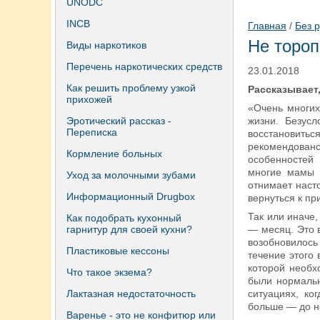
UNODC
INCB
Главная
/
Без 
Не тороп
Виды наркотиков
Перечень наркотических средств
23.01.2018
Как решить проблему узкой
Рассказывает
прихожей
«Очень многих
Эротический рассказ -
жизни. Безус
Переписка
восстановить
рекомендовано
Кормление больных
особенностей
многие мамы 
Уход за молочными зубами
отнимает насто
Информационный Drugbox
вернуться к пр
Так или иначе
Как подобрать кухонный
гарнитур для своей кухни?
— месяц. Это в
возобновилос
Пластиковые кессоны
течение этого
которой необх
Что такое экзема?
были нормальн
Лактазная недостаточность
ситуациях, к
больше — до н
Варенье - это не конфитюр или