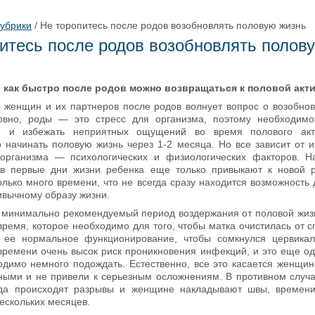
рубрики
/
Не торопитесь после родов возобновлять половую жизнь
итесь после родов возобновлять полов
, как быстро после родов можно возвращаться к половой акт
 женщин и их партнеров после родов волнует вопрос о возобно
ловно, роды — это стресс для организма, поэтому необходимо
ся и избежать неприятных ощущений во время полового ак
 начинать половую жизнь через 1-2 месяца. Но все зависит от 
 организма — психологических и физиологических факторов. Н
в первые дни жизни ребенка еще только привыкают к новой 
лько много времени, что не всегда сразу находится возможность 
ивычному образу жизни.
, минимально рекомендуемый период воздержания от половой жиз
ремя, которое необходимо для того, чтобы матка очистилась от сг
ь ее нормальное функционирование, чтобы сомкнулся цервикал
 времени очень высок риск проникновения инфекций, и это еще од
одимо немного подождать. Естественно, все это касается женщин
ыми и не привели к серьезным осложнениям. В противном случа
огда происходят разрывы и женщине накладывают швы, времени
ескольких месяцев.