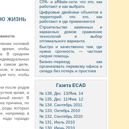
CPA- и affiliate-сети: что это, как
работают и как выбрать
Цифровые двойники объектов и
территорий: что это, как
ую жизнь
работают и где применяются
Строительство каменных и
каркасных домов: сравнение
ивности
.
технологий и выбор
оптимального варианта
влении половой
Быстро и качественно там, где
 время, чтобы
нужна срочность — частная
та. В среднем
скорая помощь
индивидуальных
Бизнес-переезд: как
а самом деле,
организовать перевозку офиса и
роли, и малыш
склада без потерь и простоев
для того, чтобы
Газета ECAD
ни после родов
устков крови, и
№ 138, Дес. 13/Янв. 14
ьный канал. В
№ 135, Дес. 11/Фев. 12
на причина, по
№ 134, Сентябрь 2011
, роды которых
№ 133, Октябрь 2010
е, например, в
№ 132, Сентябрь 2010
 надо гораздо
№ 131, Июль 2010
№ 130, Июнь 2010