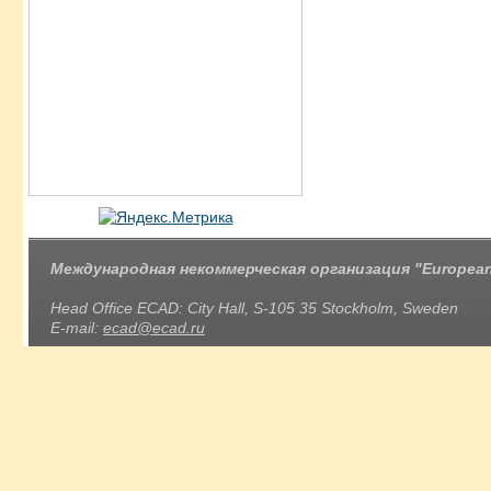
Международная некоммерческая организация "European 
Head Office ECAD: City Hall, S-105 35 Stockholm, Sweden
E-mail:
ecad@ecad.ru