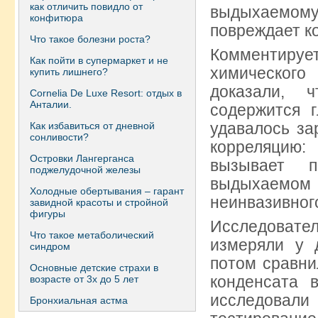
как отличить повидло от
выдыхаемом
конфитюра
повреждает ко
Что такое болезни роста?
Комментируе
Как пойти в супермаркет и не
химическог
купить лишнего?
доказали, 
Сornelia De Luxe Resort: отдых в
Анталии.
содержится 
удавалось за
Как избавиться от дневной
сонливости?
корреляцию:
Островки Лангерганса
вызывает 
поджелудочной железы
выдыхаемом
Холодные обертывания – гарант
неинвазивног
завидной красоты и стройной
фигуры
Исследоват
Что такое метаболический
измеряли у 
синдром
потом сравни
Основные детские страхи в
конденсата 
возрасте от 3х до 5 лет
исследовал
Бронхиальная астма