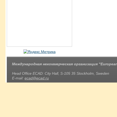
Международная некоммерческая организация "European 
Head Office ECAD: City Hall, S-105 35 Stockholm, Sweden
E-mail:
ecad@ecad.ru