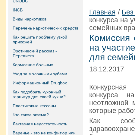
UNODC
INCB
Главная
/
Без
конкурса на 
Виды наркотиков
семейных вра
Перечень наркотических средств
Комиссия 
Как решить проблему узкой
прихожей
на участи
Эротический рассказ -
для семей
Переписка
Кормление больных
18.12.2017
Уход за молочными зубами
Информационный Drugbox
Конкурсная
Как подобрать кухонный
конкурса н
гарнитур для своей кухни?
неотложной 
Пластиковые кессоны
которые рабо
Что такое экзема?
Как сооб
Лактазная недостаточность
здравоохране
Варенье - это не конфитюр или