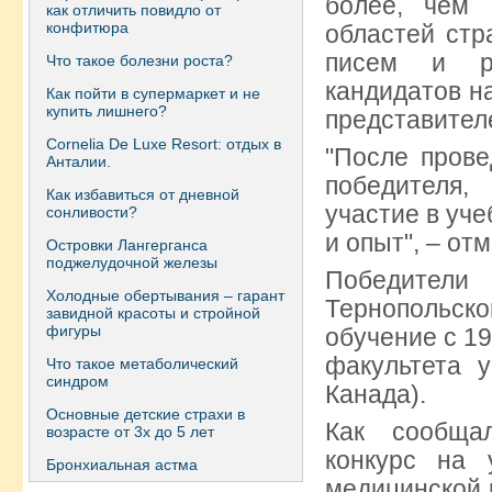
более, чем
как отличить повидло от
конфитюра
областей стр
писем и ре
Что такое болезни роста?
кандидатов н
Как пойти в супермаркет и не
купить лишнего?
представител
Сornelia De Luxe Resort: отдых в
"После пров
Анталии.
победителя,
Как избавиться от дневной
участие в уче
сонливости?
и опыт", – от
Островки Лангерганса
поджелудочной железы
Победител
Холодные обертывания – гарант
Тернопольско
завидной красоты и стройной
фигуры
обучение с 19
факультета у
Что такое метаболический
синдром
Канада).
Основные детские страхи в
Как сообщал
возрасте от 3х до 5 лет
конкурс на 
Бронхиальная астма
медицинской 