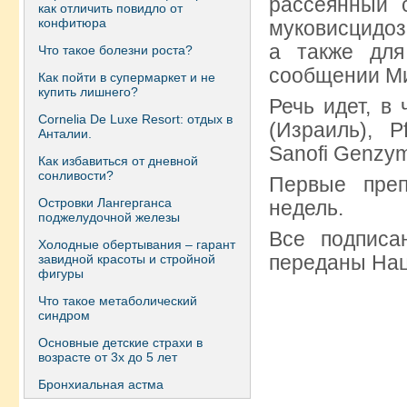
рассеянный с
как отличить повидло от
конфитюра
муковисцидоз
а также для
Что такое болезни роста?
сообщении М
Как пойти в супермаркет и не
купить лишнего?
Речь идет, в 
Сornelia De Luxe Resort: отдых в
(Израиль), P
Анталии.
Sanofi Genzy
Как избавиться от дневной
сонливости?
Первые преп
Островки Лангерганса
недель.
поджелудочной железы
Все подписа
Холодные обертывания – гарант
переданы Нац
завидной красоты и стройной
фигуры
Что такое метаболический
синдром
Основные детские страхи в
возрасте от 3х до 5 лет
Бронхиальная астма