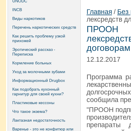
UNODC
INCB
Главная
/
Без
лексредств д
Виды наркотиков
ПРООН б
Перечень наркотических средств
Как решить проблему узкой
лексредс
прихожей
договорам
Эротический рассказ -
Переписка
12.12.2017
Кормление больных
Уход за молочными зубами
Программа р
Информационный Drugbox
лекарственн
Как подобрать кухонный
долгосрочн
гарнитур для своей кухни?
сообщила пре
Пластиковые кессоны
"ПРООН подп
Что такое экзема?
производит
Лактазная недостаточность
препараты 
Варенье - это не конфитюр или