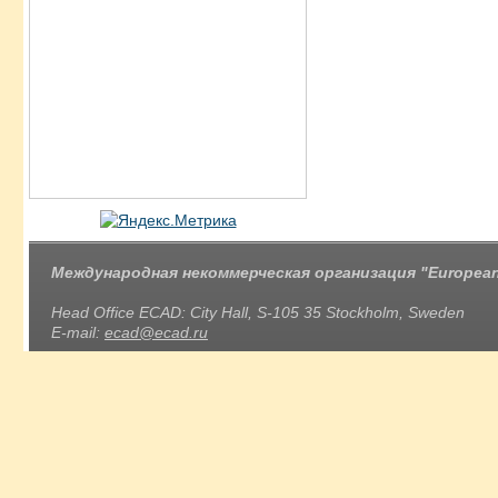
Международная некоммерческая организация "European 
Head Office ECAD: City Hall, S-105 35 Stockholm, Sweden
E-mail:
ecad@ecad.ru