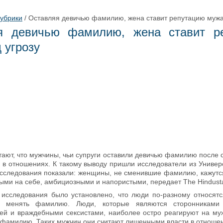
рубрики
/
Оставляя девичью фамилию, жена ставит репутацию мужа
я девичью фамилию, жена ставит р
 угрозу
тают, что мужчины, чьи супруги оставили девичью фамилию после 
 в отношениях. К такому выводу пришли исследователи из Универ
следования показали: женщины, не сменившие фамилию, кажутс
ыми на себе, амбициозными и напористыми, передает The Hindust
 исследования было установлено, что люди по-разному относят
 менять фамилию. Люди, которые являются сторонниками 
ей и враждебными сексистами, наиболее остро реагируют на му
 фамилию. Таких мужчин они считают лишенными власти в отноше