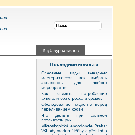
ция
тив
конфликтология
Клуб журналистов
Последние новости
Основные виды выездных
мастер-классов: как выбрать
активность для любого
мероприятия
Как снизить потребление
алкоголя без стресса и срывов
Обследование пациента перед
переливанием крови
Что делать при сильной
потливости рук
Mikroskopická endodoncie Praha:
Výhody moderní léčby a přehled o