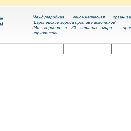
Международная некоммерческая организа
"Европейские города против наркотиков"
249 городов в 30 странах мира - про
наркотиков!
олитика
Наркоэпидемия
Подготовка кадров
Нарко