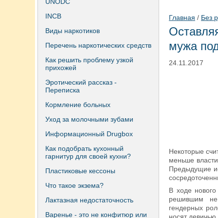
UNODC
INCB
Главная
/
Без 
Оставля
Виды наркотиков
мужа под
Перечень наркотических средств
Как решить проблему узкой
24.11.2017
прихожей
Эротический рассказ -
Переписка
Кормление больных
Уход за молочными зубами
Информационный Drugbox
Как подобрать кухонный
Некоторые счи
гарнитур для своей кухни?
меньше власти
Предыдущие ис
Пластиковые кессоны
сосредоточенн
Что такое экзема?
В ходе нового
решившим не
Лактазная недостаточность
гендерных рол
Варенье - это не конфитюр или
носят девичью