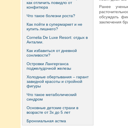
как отличить повидло от
Ранее учены
конфитюра
расточительно
Что такое болезни роста?
обсуждать фи
заключения бра
Как пойти в супермаркет и не
купить лишнего?
Сornelia De Luxe Resort: отдых в
Анталии.
Как избавиться от дневной
сонливости?
Островки Лангерганса
поджелудочной железы
Холодные обертывания – гарант
завидной красоты и стройной
фигуры
Что такое метаболический
синдром
Основные детские страхи в
возрасте от 3х до 5 лет
Бронхиальная астма