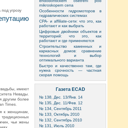
endodontickém ošetření pod
mikroskopem cena
 под угрозу
Особенности гидромоторов в
гидравлических системах
епутацию
CPA- и affiliate-сети: что это, как
работают и как выбрать
Цифровые двойники объектов и
территорий: что это, как
работают и где применяются
Строительство каменных и
каркасных домов: сравнение
технологий и выбор
оптимального варианта
Быстро и качественно там, где
нужна срочность — частная
скорая помощь
свадьбы, имеют
Газета ECAD
ситета Невады.
№ 138, Дес. 13/Янв. 14
я другим более
№ 135, Дес. 11/Фев. 12
an Times.
№ 134, Сентябрь 2011
ся к женщинам,
№ 133, Октябрь 2010
традиционных
№ 132, Сентябрь 2010
жчин, чьи жены
№ 131, Июль 2010
ниях.