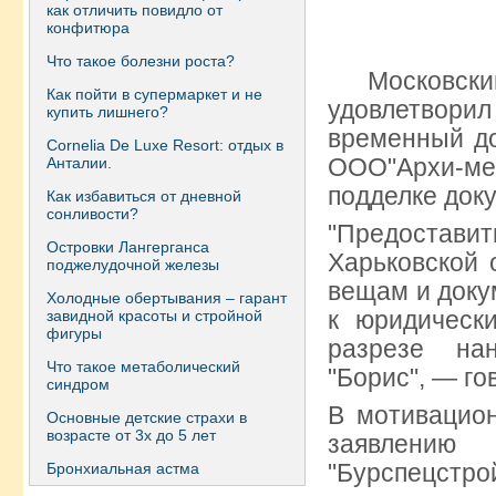
как отличить повидло от
конфитюра
Что такое болезни роста?
Московски
Как пойти в супермаркет и не
удовлетвор
купить лишнего?
временный до
Сornelia De Luxe Resort: отдых в
ООО"Архи-ме
Анталии.
подделке док
Как избавиться от дневной
сонливости?
"Предостав
Островки Лангерганса
Харьковской 
поджелудочной железы
вещам и доку
Холодные обертывания – гарант
к юридическ
завидной красоты и стройной
фигуры
разрезе на
Что такое метаболический
"Борис", — го
синдром
В мотивацион
Основные детские страхи в
возрасте от 3х до 5 лет
заявлени
"Бурспецст
Бронхиальная астма