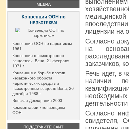
выполнением 
МЕДИА
хозяйственн
медицинской
Конвенции ООН по
наркотикам
впоследств
лицензии на 
Согласно док
Конвенция ООН по наркотикам
на основа
1961
расследован
Конвенция о психотропных
веществах. Вена, 21 февраля
заказчиков, к
1971 г.
Речь идет, в 
Конвенция о борьбе против
незаконного оборота
наличии пе
наркотических средств и
квалификац
психотропных веществ Вена, 20
декабря 1988 г.
необходим
Венская Декларация 2003
деятельности
Комментарии к конвенциям
Согласно инф
ООН
свидетеля, 
получения ли
ПОДДЕРЖИТЕ САЙТ