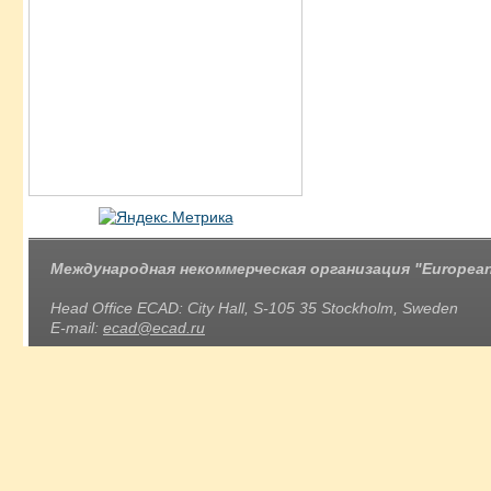
Международная некоммерческая организация "European 
Head Office ECAD: City Hall, S-105 35 Stockholm, Sweden
E-mail:
ecad@ecad.ru