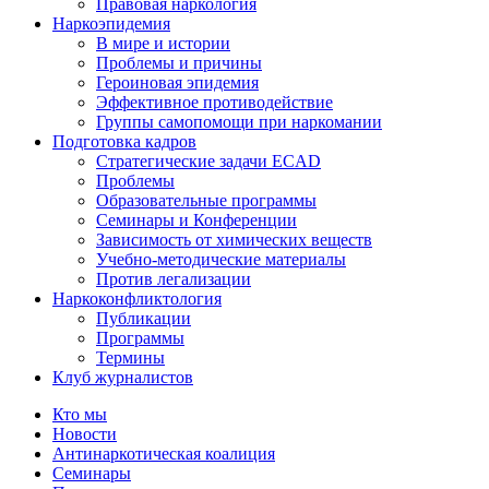
Правовая наркология
Наркоэпидемия
В мире и истории
Проблемы и причины
Героиновая эпидемия
Эффективное противодействие
Группы самопомощи при наркомании
Подготовка кадров
Стратегические задачи ECAD
Проблемы
Образовательные программы
Семинары и Конференции
Зависимость от химических веществ
Учебно-методические материалы
Против легализации
Наркоконфликтология
Публикации
Программы
Термины
Клуб журналистов
Кто мы
Новости
Антинаркотическая коалиция
Семинары