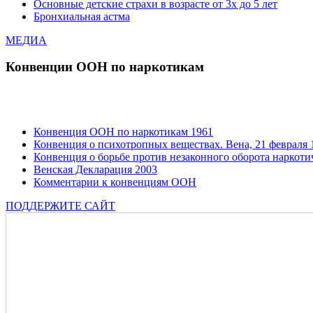
Основные детские страхи в возрасте от 3х до 5 лет
Бронхиальная астма
МЕДИА
Конвенции ООН по наркотикам
Конвенция ООН по наркотикам 1961
Конвенция о психотропных веществах. Вена, 21 февраля 1
Конвенция о борьбе против незаконного оборота наркотич
Венская Декларация 2003
Комментарии к конвенциям ООН
ПОДДЕРЖИТЕ САЙТ