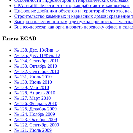
Особенности гидромоторов в гидравлических системах
CPA- и affiliate-сети: что это, как работают и как выбрать
Цифровые двойники объектов и территорий: что это, как
Строительство каменных и каркасных домов: сравнение 
Быстро и качественно там, где нужна срочность — частна
Бизнес-переезд: как организовать перевозку офиса и склад
Газета ECAD
№ 138, Дес. 13/Янв. 14
№ 135, Дес. 11/Фев. 12
№ 134, Сентябрь 2011
№ 133, Октябрь 2010
№ 132, Сентябрь 2010
№ 131, Июль 2010
№ 130, Июнь 2010
№ 129, Май 2010
№ 128, Апрель 2010
№ 127, Март 2010
№ 126, Февраль 2010
№ 125, Декабрь 2009
№ 124, Ноябрь 2009
№ 123, Октябрь 2009
№ 122, Сентябрь 2009
№ 121, Июль 2009