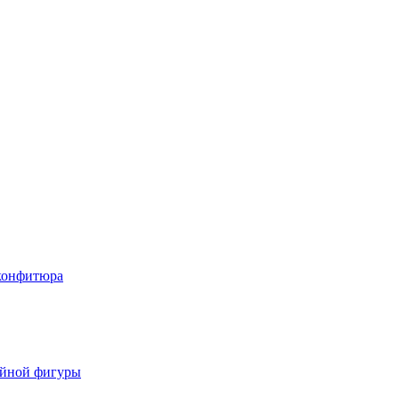
 конфитюра
ойной фигуры