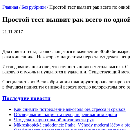
Главная
/
Без рубрики
/
Простой тест выявит рак всего по одно
Простой тест выявит рак всего по одно
21.11.2017
Для нового теста, заключающегося в выявлении 30-40 биомарке
рака кишечника. Некоторым пациентам перестанут делать непр
Исследования показали, что точность нового метода высока. С
раковую опухоль и нуждаются в удалении. Существующий метод
Специалисты из Великобритании планируют проанализировать 6
в будущем пациенты с низкой вероятностью колоректального ра
Последние новости
Как снизить потребление алкоголя без стресса и срывов
Обследование пациента перед переливанием крови
Что делать при сильной потливости рук
Mikroskopická endodoncie Praha: Výhody moderní léčby a př