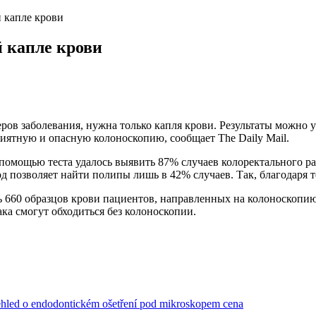
й капле крови
й капле крови
ров заболевания, нужна только капля крови. Результаты можно у
иятную и опасную колоноскопию, сообщает The Daily Mail.
 помощью теста удалось выявить 87% случаев колоректального ра
 позволяет найти полипы лишь в 42% случаев. Так, благодаря т
60 образцов крови пациентов, направленных на колоноскопию п
ка смогут обходиться без колоноскопии.
ehled o endodontickém ošetření pod mikroskopem cena