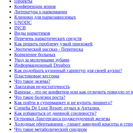
Проекты
Конференции мэров
Литература о наркомании
Клиники для наркозависимых
UNODC
INCB
Виды наркотиков
Перечень наркотических средств
Как решить проблему узкой прихожей
Эротический рассказ - Переписка
Кормление больных
Уход за молочными зубами
Информационный Drugbox
Как подобрать кухонный гарнитур для своей кухни?
Пластиковые кессоны
Что такое экзема?
Лактазная недостаточность
Варенье - это не конфитюр или как отличить повидло от
Что такое болезни роста?
Как пойти в супермаркет и не купить лишнего?
Сornelia De Luxe Resort: отдых в Анталии.
Как избавиться от дневной сонливости?
Островки Лангерганса поджелудочной железы
Холодные обертывания – гарант завидной красоты и стр
Что такое метаболический синдром