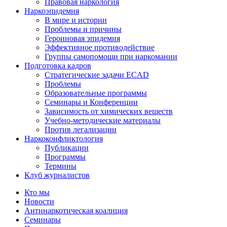
Правовая наркология
Наркоэпидемия
В мире и истории
Проблемы и причины
Героиновая эпидемия
Эффективное противодействие
Группы самопомощи при наркомании
Подготовка кадров
Стратегические задачи ECAD
Проблемы
Образовательные программы
Семинары и Конференции
Зависимость от химических веществ
Учебно-методические материалы
Против легализации
Наркоконфликтология
Публикации
Программы
Термины
Клуб журналистов
Кто мы
Новости
Антинаркотическая коалиция
Семинары