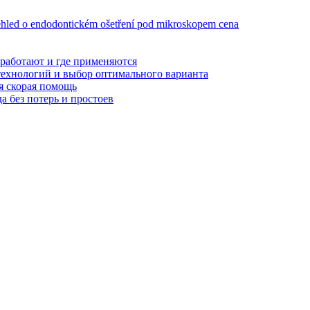
ehled o endodontickém ošetření pod mikroskopem cena
 работают и где применяются
технологий и выбор оптимального варианта
я скорая помощь
а без потерь и простоев