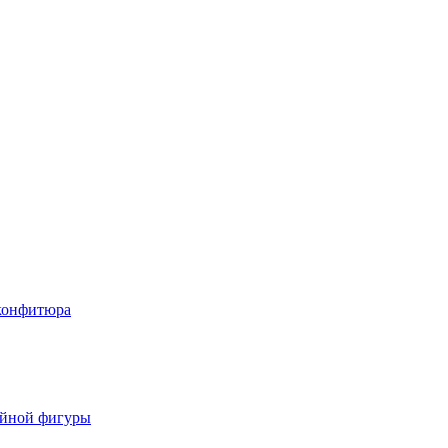
 конфитюра
ойной фигуры