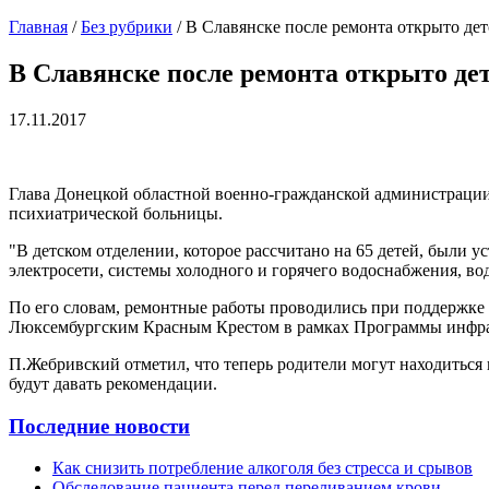
Главная
/
Без рубрики
/
В Славянске после ремонта открыто де
В Славянске после ремонта открыто де
17.11.2017
Глава Донецкой областной военно-гражданской администрации
психиатрической больницы.
"В детском отделении, которое рассчитано на 65 детей, были
электросети, системы холодного и горячего водоснабжения, во
По его словам, ремонтные работы проводились при поддержке 
Люксембургским Красным Крестом в рамках Программы инфр
П.Жебривский отметил, что теперь родители могут находиться 
будут давать рекомендации.
Последние новости
Как снизить потребление алкоголя без стресса и срывов
Обследование пациента перед переливанием крови