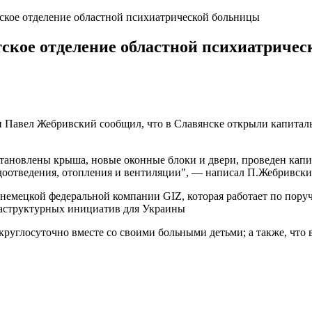
тское отделение областной психиатрической больницы
тское отделение областной психиатриче
 Павел Жебривский сообщил, что в Славянске открыли капиталь
 установлены крыша, новые оконные блоки и двери, проведен к
доотведения, отопления и вентиляции", — написал П.Жебривский
немецкой федеральной компании GIZ, которая работает по пору
аструктурных инициатив для Украины
круглосуточно вместе со своими больными детьми; а также, что 