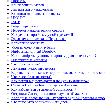
Проекты
Конференции мэров
Литература о наркомании
Клиники для наркозависимых
UNODC
INCB
Виды наркотиков
Перечень наркотических средств
Как решить проблему узкой прихожей
Эротический рассказ - Переписка
Кормление больных
Уход за молочными зубами
Информационный Drugbox
Как подобрать кухонный гарнитур для своей кухни?
Пластиковые кессоны
Что такое экзема?
Лактазная недостаточность
Варенье - это не конфитюр или как отличить повидло от
Что такое болезни роста?
Как пойти в супермаркет и не купить лишнего?
Сornelia De Luxe Resort: отдых в Анталии.
Как избавиться от дневной сонливости?
Островки Лангерганса поджелудочной железы
Холодные обертывания – гарант завидной красоты и стр
Что такое метаболический синдром