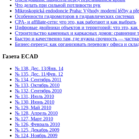
Что делать при сильной потливости рук
Mikroskopická endodoncie Praha: Výhody moderní léčby a př
Особенности гидромоторов в гидравлических системах
CPA- и affiliate-сети: что это, как работают и как выбрать
Цифровые двойники объектов и территорий: что это, как
Строительство каменных и каркасных домов: сравнение 
Быстро и качественно там, где нужна срочность — частна
Бизнес-переезд: как организовать перевозку офиса и склад
Газета ECAD
№ 138, Дес. 13/Янв. 14
№ 135, Дес. 11/Фев. 12
№ 134, Сентябрь 2011
№ 133, Октябрь 2010
№ 132, Сентябрь 2010
№ 131, Июль 2010
№ 130, Июнь 2010
№ 129, Май 2010
№ 128, Апрель 2010
№ 127, Март 2010
№ 126, Февраль 2010
№ 125, Декабрь 2009
№ 124, Ноябрь 2009