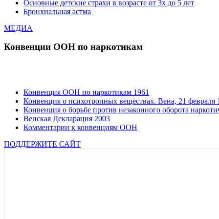
Основные детские страхи в возрасте от 3х до 5 лет
Бронхиальная астма
МЕДИА
Конвенции ООН по наркотикам
Конвенция ООН по наркотикам 1961
Конвенция о психотропных веществах. Вена, 21 февраля 1
Конвенция о борьбе против незаконного оборота наркотич
Венская Декларация 2003
Комментарии к конвенциям ООН
ПОДДЕРЖИТЕ САЙТ