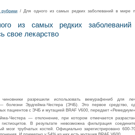
 рубрики
/
Для одного из самых редких заболеваний в мире п
ного из самых редких заболеваний
ь свое лекарство
е чиновники разрешили использовать вемурафениб для леч
 — болезни Эрдгейма-Честера (ЭЧБ). Это первое средство, о
лых пациентов с ЭЧБ и мутацией BRAF V600, передает «Ремедиум»
йма-Честера — отклонение, при котором отмечается разраста
 гистиоцитов. В результате невозможна фильтрация соединит
ый мозг трубчатых костей. Официально зарегистрировано 600-7
лонения. И примерно у 54% из них есть мутация BRAF V600.