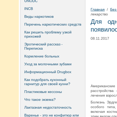
UNODC
INCB
Главная
/
Без
лекарство
Виды наркотиков
Для од
Перечень наркотических средств
появилос
Как решить проблему узкой
прихожей
08.11.2017
Эротический рассказ -
Переписка
Кормление больных
Уход за молочными зубами
Информационный Drugbox
Как подобрать кухонный
гарнитур для своей кухни?
Американски
расстройства
Пластиковые кессоны
лечения взрос
Что такое экзема?
Болезнь Эрдге
особого типа,
Лактазная недостаточность
включая костн
Варенье - это не конфитюр или
этим видом отк