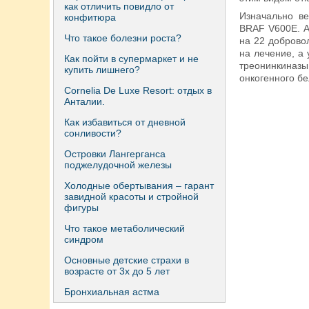
как отличить повидло от
Изначально в
конфитюра
BRAF V600E. А
Что такое болезни роста?
на 22 доброво
на лечение, а
Как пойти в супермаркет и не
треонинкиназы
купить лишнего?
онкогенного бе
Сornelia De Luxe Resort: отдых в
Анталии.
Как избавиться от дневной
сонливости?
Островки Лангерганса
поджелудочной железы
Холодные обертывания – гарант
завидной красоты и стройной
фигуры
Что такое метаболический
синдром
Основные детские страхи в
возрасте от 3х до 5 лет
Бронхиальная астма