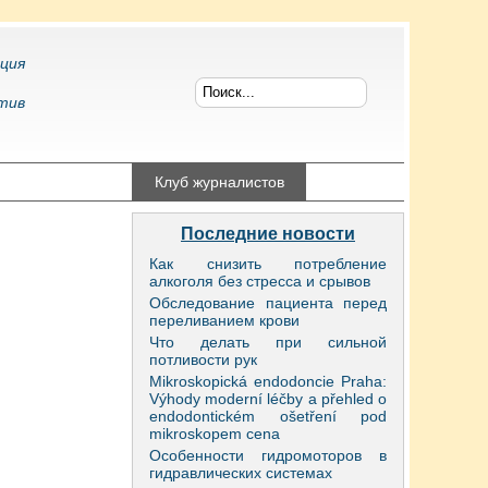
ция
тив
конфликтология
Клуб журналистов
Последние новости
Как снизить потребление
алкоголя без стресса и срывов
Обследование пациента перед
переливанием крови
Что делать при сильной
потливости рук
Mikroskopická endodoncie Praha:
Výhody moderní léčby a přehled o
endodontickém ošetření pod
mikroskopem cena
Особенности гидромоторов в
гидравлических системах