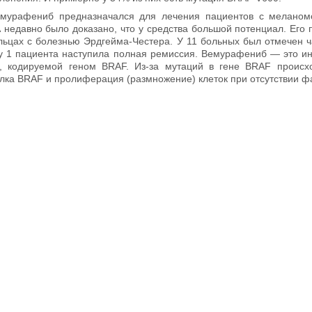
емурафениб предназначался для лечения пациентов с меланом
 недавно было доказано, что у средства большой потенциал. Его 
льцах с болезнью Эрдгейма-Честера. У 11 больных был отмечен ч
 у 1 пациента наступила полная ремиссия. Вемурафениб — это ин
, кодируемой геном BRAF. Из-за мутаций в гене BRAF происх
лка BRAF и пролиферация (размножение) клеток при отсутствии фа