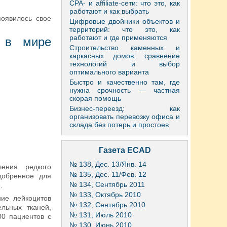
CPA- и affiliate-сети: что это, как
работают и как выбрать
оявилось свое
Цифровые двойники объектов и
территорий: что это, как
работают и где применяются
 в мире
Строительство каменных и
каркасных домов: сравнение
технологий и выбор
оптимального варианта
Быстро и качественно там, где
нужна срочность — частная
скорая помощь
Бизнес-переезд: как
организовать перевозку офиса и
склада без потерь и простоев
Газета ECAD
№ 138, Дес. 13/Янв. 14
ения редкого
№ 135, Дес. 11/Фев. 12
добренное для
№ 134, Сентябрь 2011
.
№ 133, Октябрь 2010
ние лейкоцитов
№ 132, Сентябрь 2010
ельных тканей,
№ 131, Июль 2010
00 пациентов с
№ 130, Июнь 2010