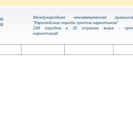
Международная некоммерческая организа
"Европейские города против наркотиков"
249 городов в 30 странах мира - про
наркотиков!
олитика
Наркоэпидемия
Подготовка кадров
Нарко