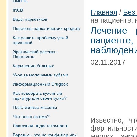
UNODC
INCB
Главная
/
Без
на пациенте, 
Виды наркотиков
Лечение 
Перечень наркотических средств
Как решить проблему узкой
пациенте
прихожей
наблюден
Эротический рассказ -
Переписка
02.11.2017
Кормление больных
Уход за молочными зубами
Информационный Drugbox
Как подобрать кухонный
гарнитур для своей кухни?
Пластиковые кессоны
Что такое экзема?
Известно, ч
Лактазная недостаточность
фертильнос
многих зам
Варенье - это не конфитюр или