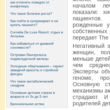
как отличить повидло от
началом ле
конфитюра
показали: х
Что такое болезни роста?
пациентов.
Как пойти в супермаркет и не
рожденные у
купить лишнего?
собственных 
Сornelia De Luxe Resort: отдых в
Анталии.
передает The D
Как избавиться от дневной
Негативный э
сонливости?
женщин, по
Островки Лангерганса
меньше детей
поджелудочной железы
чем среднес
Холодные обертывания – гарант
завидной красоты и стройной
Эксперты объ
фигуры
геноме, пр
Что такое метаболический
Основную с
синдром
механизмы ак
Основные детские страхи в
страдают. 
возрасте от 3х до 5 лет
родителей де
Бронхиальная астма