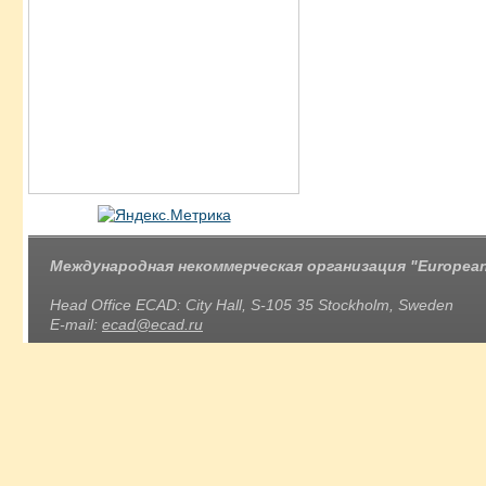
Международная некоммерческая организация "European 
Head Office ECAD: City Hall, S-105 35 Stockholm, Sweden
E-mail:
ecad@ecad.ru