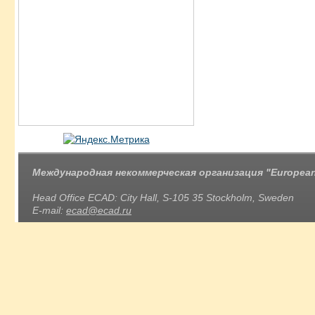
Международная некоммерческая организация "European 
Head Office ECAD: City Hall, S-105 35 Stockholm, Sweden
E-mail:
ecad@ecad.ru