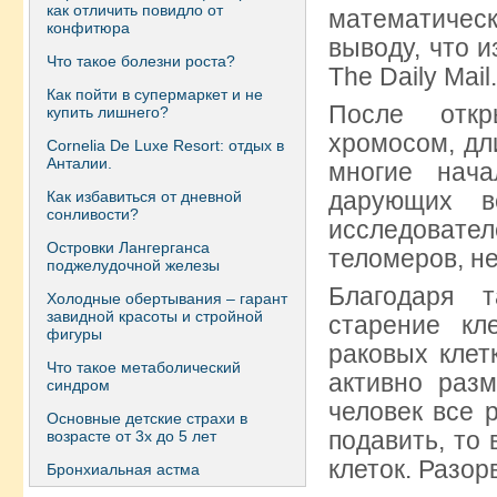
как отличить повидло от
математиче
конфитюра
выводу, что 
Что такое болезни роста?
The Daily Mail.
Как пойти в супермаркет и не
После откр
купить лишнего?
хромосом, дл
Сornelia De Luxe Resort: отдых в
Анталии.
многие нача
дарующих в
Как избавиться от дневной
сонливости?
исследовате
Островки Лангерганса
теломеров, не
поджелудочной железы
Благодаря т
Холодные обертывания – гарант
завидной красоты и стройной
старение кл
фигуры
раковых клет
Что такое метаболический
активно раз
синдром
человек все 
Основные детские страхи в
подавить, то
возрасте от 3х до 5 лет
клеток. Разор
Бронхиальная астма