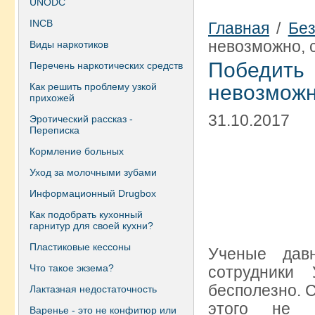
UNODC
INCB
Главная
/
Без
невозможно, 
Виды наркотиков
Победит
Перечень наркотических средств
Как решить проблему узкой
невозможн
прихожей
31.10.2017
Эротический рассказ -
Переписка
Кормление больных
Уход за молочными зубами
Информационный Drugbox
Как подобрать кухонный
гарнитур для своей кухни?
Пластиковые кессоны
Ученые дав
Что такое экзема?
сотрудники 
бесполезно. 
Лактазная недостаточность
этого не и
Варенье - это не конфитюр или