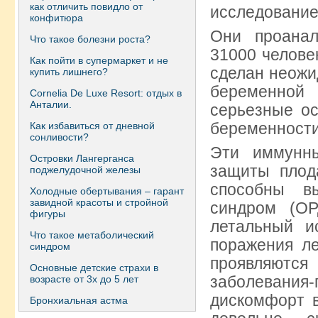
как отличить повидло от
исследование
конфитюра
Они проанал
Что такое болезни роста?
31000 челове
Как пойти в супермаркет и не
сделан неожи
купить лишнего?
беременной 
Сornelia De Luxe Resort: отдых в
Анталии.
серьезные о
беременности
Как избавиться от дневной
сонливости?
Эти иммунн
Островки Лангерганса
защиты плод
поджелудочной железы
способны в
Холодные обертывания – гарант
завидной красоты и стройной
синдром (ОР
фигуры
летальный и
Что такое метаболический
поражения л
синдром
проявляются
Основные детские страхи в
заболевания
возрасте от 3х до 5 лет
дискомфорт в
Бронхиальная астма