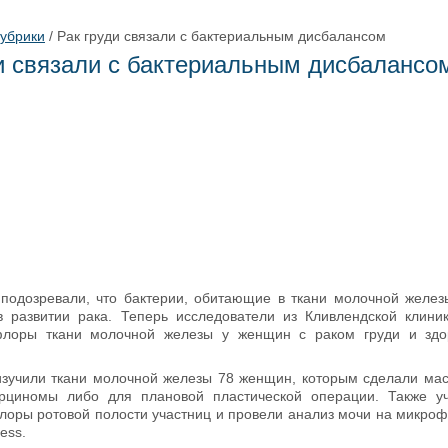
рубрики
/
Рак груди связали с бактериальным дисбалансом
и связали с бактериальным дисбалансо
подозревали, что бактерии, обитающие в ткани молочной железы
 развитии рака. Теперь исследователи из Кливлендской клини
флоры ткани молочной железы у женщин с раком груди и зд
зучили ткани молочной железы 78 женщин, которым сделали мас
арциномы либо для плановой пластической операции. Также у
лоры ротовой полости участниц и провели анализ мочи на микроф
ess.