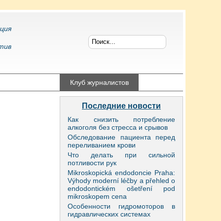
ция
тив
конфликтология
Клуб журналистов
Последние новости
Как снизить потребление
алкоголя без стресса и срывов
Обследование пациента перед
переливанием крови
Что делать при сильной
потливости рук
Mikroskopická endodoncie Praha:
Výhody moderní léčby a přehled o
endodontickém ošetření pod
mikroskopem cena
Особенности гидромоторов в
гидравлических системах