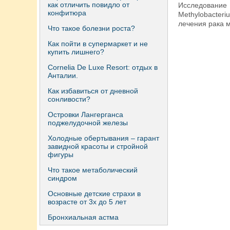
как отличить повидло от
Исследование 
конфитюра
Methylobacter
лечения рака 
Что такое болезни роста?
Как пойти в супермаркет и не
купить лишнего?
Сornelia De Luxe Resort: отдых в
Анталии.
Как избавиться от дневной
сонливости?
Островки Лангерганса
поджелудочной железы
Холодные обертывания – гарант
завидной красоты и стройной
фигуры
Что такое метаболический
синдром
Основные детские страхи в
возрасте от 3х до 5 лет
Бронхиальная астма