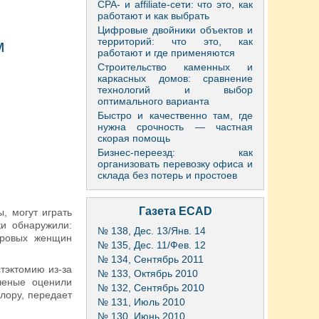
CPA- и affiliate-сети: что это, как
работают и как выбрать
Цифровые двойники объектов и
территорий: что это, как
м
работают и где применяются
Строительство каменных и
каркасных домов: сравнение
технологий и выбор
оптимального варианта
Быстро и качественно там, где
нужна срочность — частная
скорая помощь
Бизнес-переезд: как
организовать перевозку офиса и
склада без потерь и простоев
Газета ECAD
, могут играть
ки обнаружили:
№ 138, Дес. 13/Янв. 14
оровых женщин
№ 135, Дес. 11/Фев. 12
№ 134, Сентябрь 2011
тэктомию из-за
№ 133, Октябрь 2010
ченые оценили
№ 132, Сентябрь 2010
лору, передает
№ 131, Июль 2010
№ 130, Июнь 2010