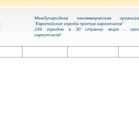
Международная некоммерческая организа
"Европейские города против наркотиков"
249 городов в 30 странах мира - про
наркотиков!
олитика
Наркоэпидемия
Подготовка кадров
Нарко