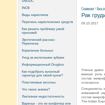
UNODC
INCB
Главная
/
Без 
Рак груд
Виды наркотиков
Перечень наркотических средств
09.10.2017
Как решить проблему узкой
прихожей
Эротический рассказ -
Переписка
Кормление больных
Уход за молочными зубами
Информационный Drugbox
Ученые давно 
Как подобрать кухонный
важную роль в
гарнитур для своей кухни?
состав микро
Пластиковые кессоны
отличается.
Специалисты и
Что такое экзема?
инвазивной к
Лактазная недостаточность
состав микроф
The Indian Expr
Варенье - это не конфитюр или