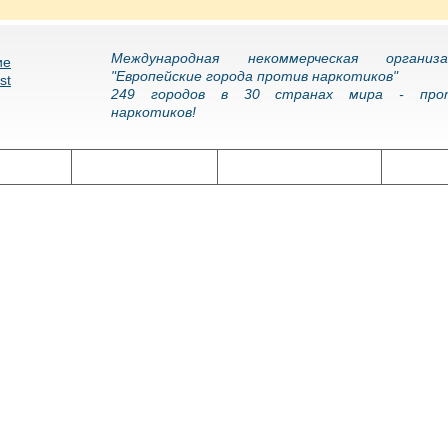
Международная некоммерческая организа
"Европейские города против наркотиков"
249 городов в 30 странах мира - про
наркотиков!
олитика
Наркоэпидемия
Подготовка кадров
Нарко