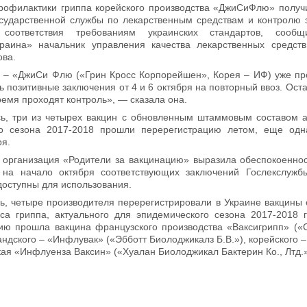
рофилактики гриппа корейского производства «ДжиСиФлю» получ
сударственной службы по лекарственным средствам и контролю 
 соответствия требованиям украинских стандартов, сообщ
раина» начальник управления качества лекарственных средст
ва.
 – «ДжиСи Флю («Грин Кросс Корпорейшен», Корея – ИФ) уже пр
ь позитивные заключения от 4 и 6 октября на повторный ввоз. Ос
емя проходят контроль», — сказала она.
ь, три из четырех вакцин с обновленным штаммовым составом 
го сезона 2017-2018 прошли перерегистрацию летом, еще одн
ря.
организация «Родители за вакцинацию» выразила обеспокоеннос
 на начало октября соответствующих заключений Гослекслужбы
доступны для использования.
ь, четыре производителя перерегистрировали в Украине вакцины
а гриппа, актуального для эпидемического сезона 2017-2018 гг
ию прошла вакцина французского производства «Ваксигрипп» (
андского – «Инфлувак» («Эбботт Биолоджикалз Б.В.»), корейского
кая «Инфлуенза Ваксин» («Хуалан Биолоджикал Бактерин Ко., Лтд.»