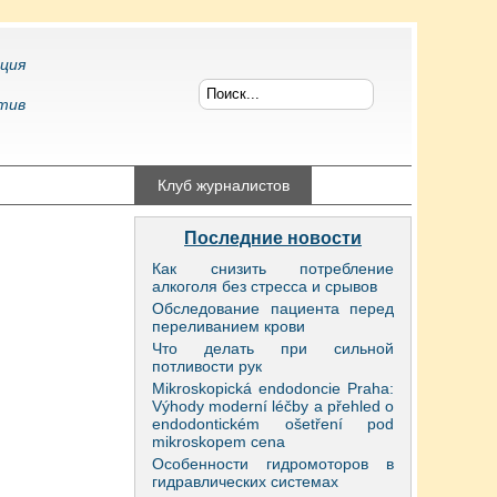
ция
тив
конфликтология
Клуб журналистов
Последние новости
Как снизить потребление
алкоголя без стресса и срывов
Обследование пациента перед
переливанием крови
Что делать при сильной
потливости рук
Mikroskopická endodoncie Praha:
Výhody moderní léčby a přehled o
endodontickém ošetření pod
mikroskopem cena
Особенности гидромоторов в
гидравлических системах