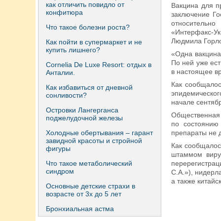
как отличить повидло от
Вакцина для п
конфитюра
заключение Го
относительно
Что такое болезни роста?
«Интерфакс-Ук
Людмила Горло
Как пойти в супермаркет и не
купить лишнего?
«Одна вакцина
По ней уже ест
Сornelia De Luxe Resort: отдых в
в настоящее вр
Анталии.
Как сообщалос
Как избавиться от дневной
эпидемическо
сонливости?
начале сентяб
Островки Лангерганса
Общественная 
поджелудочной железы
по состоянию
Холодные обертывания – гарант
препараты не 
завидной красоты и стройной
Как сообщалос
фигуры
штаммом вирус
Что такое метаболический
перерегистрац
синдром
С.А.»), нидерл
а также китайс
Основные детские страхи в
возрасте от 3х до 5 лет
Бронхиальная астма