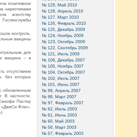
ила позитивное
№ 129, Май 2010
за наркотиками
№ 128, Апрель 2010
ила агентству
№ 127, Март 2010
в Гослекслужбы
№ 126, Февраль 2010
№ 125, Декабрь 2009
ошла контроль.
№ 124, Ноябрь 2009
тальные вакцины
№ 123, Октябрь 2009
№ 122, Сентябрь 2009
актуальным для
№ 121, Июль 2009
а вакцина – в
№ 106, Декабрь 2007
№ 105, Ноябрь 2007
ть отсутствием
№ 104, Октябрь 2007
, без которых
№ 102, Июль 2007
№ 101, Июнь 2007
 с обновленным
№ 99, Апрель 2007
. В частности,
№ 98, Март 2007
«Санофи Пастер
№ 97, Февраль 2007
 – «ДжиСи Флю»,
№ 62, Июль 2003
).
№ 61, Июнь 2003
№ 60, Май 2003
№ 58, Март 2003
№ 57, Февраль 2003