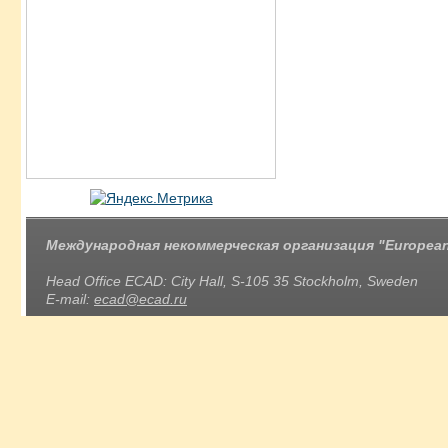
Международная некоммерческая организация "European 
Head Office ECAD: City Hall, S-105 35 Stockholm, Sweden
E-mail:
ecad@ecad.ru