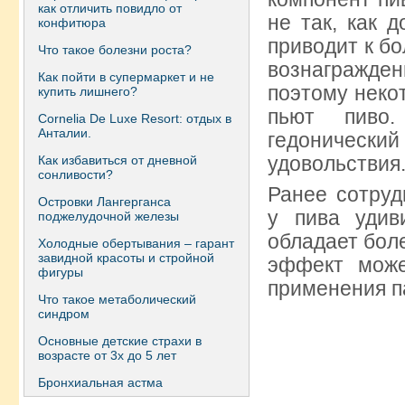
как отличить повидло от
не так, как 
конфитюра
приводит к б
Что такое болезни роста?
вознагражден
Как пойти в супермаркет и не
поэтому неко
купить лишнего?
пьют пиво.
Сornelia De Luxe Resort: отдых в
Анталии.
гедоническ
удовольствия
Как избавиться от дневной
сонливости?
Ранее сотруд
Островки Лангерганса
у пива удив
поджелудочной железы
обладает бол
Холодные обертывания – гарант
завидной красоты и стройной
эффект може
фигуры
применения п
Что такое метаболический
синдром
Основные детские страхи в
возрасте от 3х до 5 лет
Бронхиальная астма