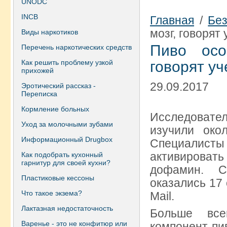
UNODC
INCB
Главная
/
Без
мозг, говорят
Виды наркотиков
Пиво осо
Перечень наркотических средств
Как решить проблему узкой
говорят у
прихожей
29.09.2017
Эротический рассказ -
Переписка
Кормление больных
Исследовате
Уход за молочными зубами
изучили око
Информационный Drugbox
Специалист
активирова
Как подобрать кухонный
гарнитур для своей кухни?
дофамин. С
Пластиковые кессоны
оказались 17 
Что такое экзема?
Mail.
Лактазная недостаточность
Больше все
Варенье - это не конфитюр или
компонент пи