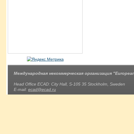
Международная некоммерческая организация "European 
Head Office ECAD: City Hall, S-105 35 Stockholm, Sweden
E-mail:
ecad@ecad.ru