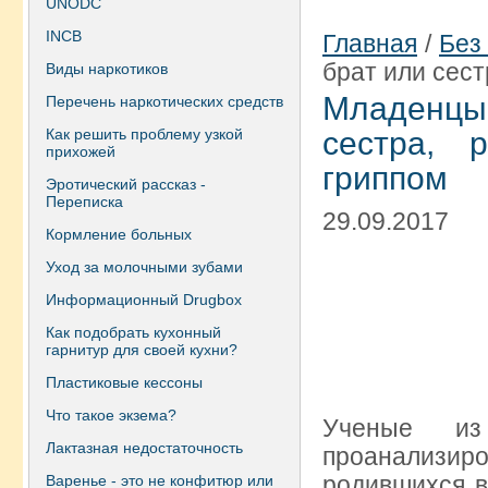
UNODC
INCB
Главная
/
Без
брат или сест
Виды наркотиков
Младенцы,
Перечень наркотических средств
Как решить проблему узкой
сестра, 
прихожей
гриппом
Эротический рассказ -
Переписка
29.09.2017
Кормление больных
Уход за молочными зубами
Информационный Drugbox
Как подобрать кухонный
гарнитур для своей кухни?
Пластиковые кессоны
Что такое экзема?
Ученые из 
Лактазная недостаточность
проанализи
родившихся в
Варенье - это не конфитюр или