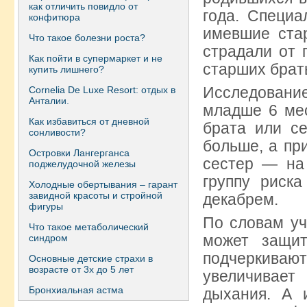
как отличить повидло от
года. Специа
конфитюра
имевшие ста
Что такое болезни роста?
страдали от 
Как пойти в супермаркет и не
старших брать
купить лишнего?
Исследовани
Сornelia De Luxe Resort: отдых в
Анталии.
младше 6 мес
Как избавиться от дневной
брата или с
сонливости?
больше, а пр
Островки Лангерганса
сестер — на 
поджелудочной железы
группу риск
Холодные обертывания – гарант
завидной красоты и стройной
декабрем.
фигуры
По словам уч
Что такое метаболический
может защит
синдром
подчеркивают
Основные детские страхи в
возрасте от 3х до 5 лет
увеличивае
Бронхиальная астма
дыхания. А 