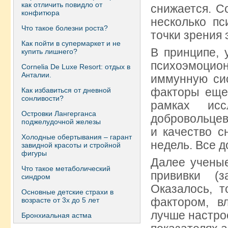
как отличить повидло от
снижается. С
конфитюра
несколько пс
Что такое болезни роста?
точки зрения
Как пойти в супермаркет и не
В принципе, 
купить лишнего?
психоэмоцио
Сornelia De Luxe Resort: отдых в
Анталии.
иммунную сис
факторы еще
Как избавиться от дневной
сонливости?
рамках ис
Островки Лангерганса
добровольцев
поджелудочной железы
и качество с
Холодные обертывания – гарант
недель. Все 
завидной красоты и стройной
фигуры
Далее учены
Что такое метаболический
прививки (з
синдром
Оказалось, 
Основные детские страхи в
фактором, в
возрасте от 3х до 5 лет
лучше настро
Бронхиальная астма