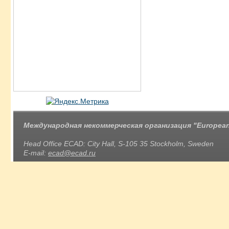
Международная некоммерческая организация "European 
Head Office ECAD: City Hall, S-105 35 Stockholm, Sweden
E-mail:
ecad@ecad.ru