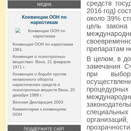
средств госу
МЕДИА
2016 год) сос
Конвенции ООН по
около 39% ст
наркотикам
цель закона
международны
своевремен
Конвенция ООН по наркотикам
препаратам н
1961
Конвенция о психотропных
В целом, в д
веществах. Вена, 21 февраля
замечания С
1971 г.
при выбор
Конвенция о борьбе против
незаконного оборота
осуществле
наркотических средств и
процедурны
психотропных веществ Вена, 20
декабря 1988 г.
междунаро
Венская Декларация 2003
законодатель
Комментарии к конвенциям
специальных
ООН
организац
прозрачност
ПОДДЕРЖИТЕ САЙТ