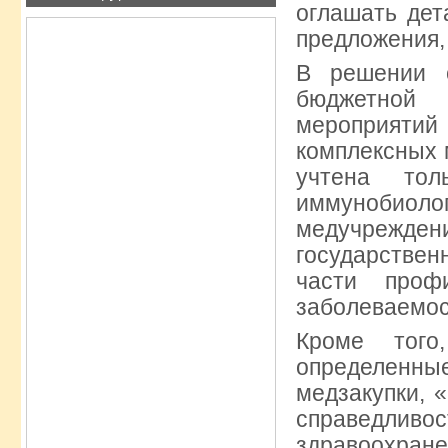
оглашать дет
предложения, 
В решении о
бюджетной 
мероприятий
комплексных 
учтена тол
иммунобио
медучрежде
государстве
части проф
заболеваемос
Кроме того
определенны
медзакупки, 
справедлив
здравоохране