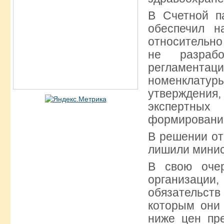
В Счетной п
обеспечил н
относительн
не разрабо
регламента
номенклатур
утверждения
экспертных
формировании
В решении от
лишили минис
В свою очер
организаци
обязательс
которым они 
ниже цен пр