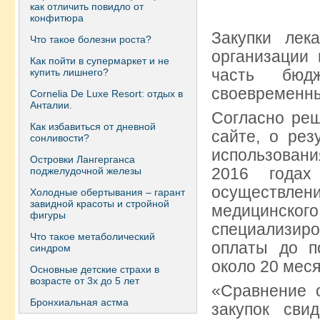
как отличить повидло от
конфитюра
Закупки лек
Что такое болезни роста?
организации 
Как пойти в супермаркет и не
часть бюд
купить лишнего?
своевременны
Сornelia De Luxe Resort: отдых в
Анталии.
Согласно ре
Как избавиться от дневной
сайте, о рез
сонливости?
использовани
Островки Лангерганса
2016 года
поджелудочной железы
осуществлени
Холодные обертывания – гарант
завидной красоты и стройной
медицинско
фигуры
специализир
Что такое метаболический
оплаты до п
синдром
около 20 меся
Основные детские страхи в
возрасте от 3х до 5 лет
«Сравнение 
Бронхиальная астма
закупок сви