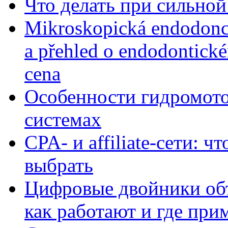
Что делать при сильной
Mikroskopická endodonc
a přehled o endodontick
cena
Особенности гидромото
системах
CPA- и affiliate-сети: ч
выбрать
Цифровые двойники объе
как работают и где при