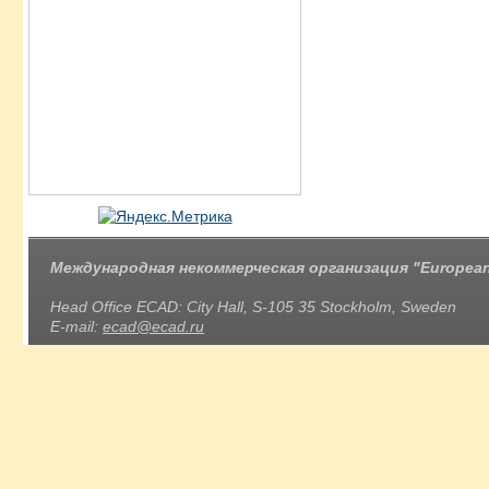
Международная некоммерческая организация "European 
Head Office ECAD: City Hall, S-105 35 Stockholm, Sweden
E-mail:
ecad@ecad.ru