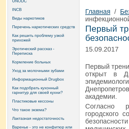
UNODC
INCB
Главная
/
Бе
инфекционной
Виды наркотиков
Первый тр
Перечень наркотических средств
Как решить проблему узкой
безопасно
прихожей
15.09.2017
Эротический рассказ -
Переписка
Кормление больных
Первый трени
Уход за молочными зубами
открыт в Д
Информационный Drugbox
эпидемиол
Днепропетр
Как подобрать кухонный
гарнитур для своей кухни?
академии.
Пластиковые кессоны
Согласно р
Что такое экзема?
городского с
Лактазная недостаточность
безопаснос
Варенье - это не конфитюр или
медицински