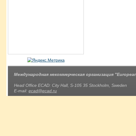
Международная некоммерческая организация "European 
Head Office ECAD: City Hall, S-105 35 Stockholm, Sweden
E-mail:
ecad@ecad.ru