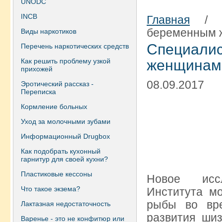
UNODC
INCB
Главная
беременным 
Виды наркотиков
Специал
Перечень наркотических средств
Как решить проблему узкой
женщинам 
прихожей
08.09.2017
Эротический рассказ -
Переписка
Кормление больных
Уход за молочными зубами
Информационный Drugbox
Как подобрать кухонный
гарнитур для своей кухни?
Пластиковые кессоны
Новое иссл
Что такое экзема?
Института мо
рыбы во вр
Лактазная недостаточность
развития ши
Варенье - это не конфитюр или