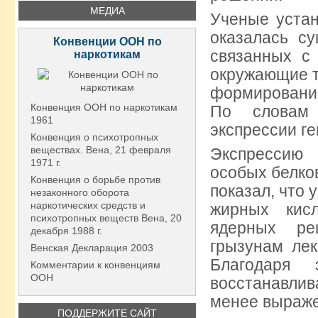
МЕДИА
Ученые уста
оказалась су
Конвенции ООН по
связанных с 
наркотикам
окружающие т
формировани
Конвенция ООН по наркотикам
По словам 
1961
экспрессии г
Конвенция о психотропных
веществах. Вена, 21 февраля
Экспрессию
1971 г.
особых белко
Конвенция о борьбе против
показал, что 
незаконного оборота
наркотических средств и
жирных кис
психотропных веществ Вена, 20
ядерных ре
декабря 1988 г.
грызунам лек
Венская Декларация 2003
Благодаря 
Комментарии к конвенциям
ООН
восстанавли
менее выраж
ПОДДЕРЖИТЕ САЙТ