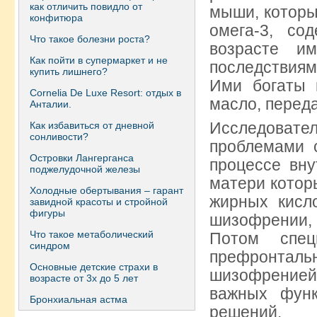
как отличить повидло от
мыши, которы
конфитюра
омега-3, со
Что такое болезни роста?
возрасте и
Как пойти в супермаркет и не
последствиям
купить лишнего?
Ими богаты 
Сornelia De Luxe Resort: отдых в
масло, переда
Анталии.
Исследоват
Как избавиться от дневной
сонливости?
проблемами 
Островки Лангерганса
процессе вну
поджелудочной железы
матери котор
Холодные обертывания – гарант
жирных кисло
завидной красоты и стройной
фигуры
шизофрении,
Что такое метаболический
Потом спец
синдром
префронталь
Основные детские страхи в
шизофренией
возрасте от 3х до 5 лет
важных функ
Бронхиальная астма
решений.