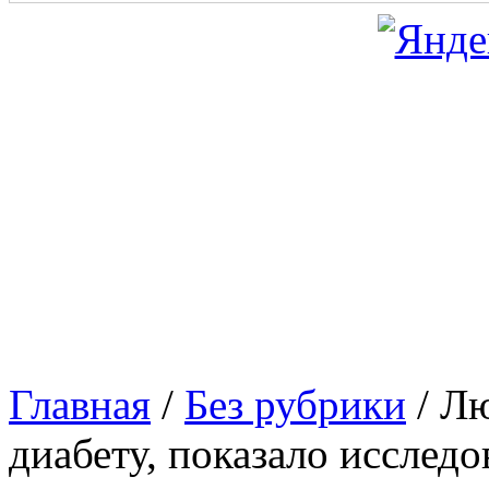
Главная
/
Без рубрики
/
Лю
диабету, показало исследо