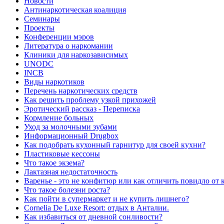
Новости
Антинаркотическая коалиция
Семинары
Проекты
Конференции мэров
Литература о наркомании
Клиники для наркозависимых
UNODC
INCB
Виды наркотиков
Перечень наркотических средств
Как решить проблему узкой прихожей
Эротический рассказ - Переписка
Кормление больных
Уход за молочными зубами
Информационный Drugbox
Как подобрать кухонный гарнитур для своей кухни?
Пластиковые кессоны
Что такое экзема?
Лактазная недостаточность
Варенье - это не конфитюр или как отличить повидло от
Что такое болезни роста?
Как пойти в супермаркет и не купить лишнего?
Сornelia De Luxe Resort: отдых в Анталии.
Как избавиться от дневной сонливости?