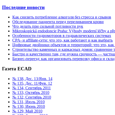
Последние новости
Как снизить потребление алкоголя без стресса и срывов
Обследование пациента перед переливанием крови
Что делать при сильной потливости рук
Mikroskopická endodoncie Praha: Výhody moderní léčby a př
Особенности гидромоторов в гидравлических системах
CPA- и affiliate-сети: что это, как работают и как выбрать
Цифровые двойники объектов и территорий: что это, как
Строительство каменных и каркасных домов: сравнение 
Быстро и качественно там, где нужна срочность — частна
Бизнес-переезд: как организовать перевозку офиса и склад
Газета ECAD
№ 138, Дес. 13/Янв. 14
№ 135, Дес. 11/Фев. 12
№ 134, Сентябрь 2011
№ 133, Октябрь 2010
№ 132, Сентябрь 2010
№ 131, Июль 2010
№ 130, Июнь 2010
№ 129, Май 2010