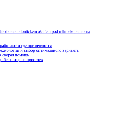
ehled o endodontickém ošetření pod mikroskopem cena
 работают и где применяются
технологий и выбор оптимального варианта
я скорая помощь
а без потерь и простоев