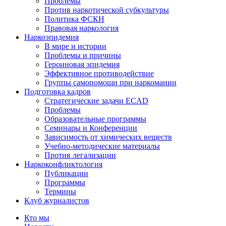
Проблемы
Против наркотической субкультуры
Политика ФСКН
Правовая наркология
Наркоэпидемия
В мире и истории
Проблемы и причины
Героиновая эпидемия
Эффективное противодействие
Группы самопомощи при наркомании
Подготовка кадров
Стратегические задачи ECAD
Проблемы
Образовательные программы
Семинары и Конференции
Зависимость от химических веществ
Учебно-методические материалы
Против легализации
Наркоконфликтология
Публикации
Программы
Термины
Клуб журналистов
Кто мы