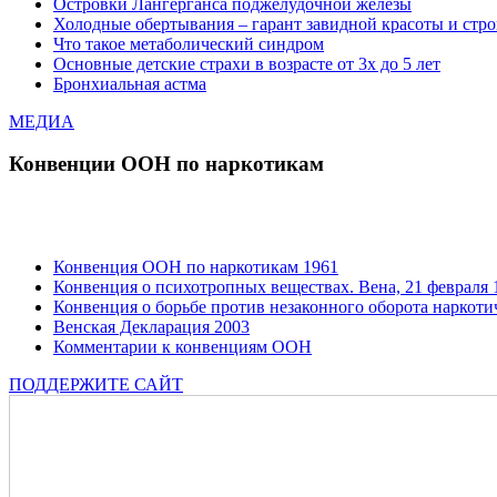
Островки Лангерганса поджелудочной железы
Холодные обертывания – гарант завидной красоты и стр
Что такое метаболический синдром
Основные детские страхи в возрасте от 3х до 5 лет
Бронхиальная астма
МЕДИА
Конвенции ООН по наркотикам
Конвенция ООН по наркотикам 1961
Конвенция о психотропных веществах. Вена, 21 февраля 1
Конвенция о борьбе против незаконного оборота наркотич
Венская Декларация 2003
Комментарии к конвенциям ООН
ПОДДЕРЖИТЕ САЙТ