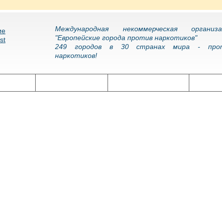
Международная некоммерческая организа
"Европейские города против наркотиков"
249 городов в 30 странах мира - про
наркотиков!
олитика
Наркоэпидемия
Подготовка кадров
Нарко