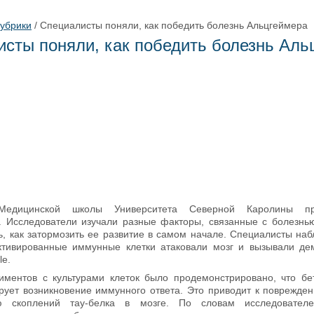
рубрики
/
Специалисты поняли, как победить болезнь Альцгеймера
сты поняли, как победить болезнь Аль
едицинской школы Университета Северной Каролины п
. Исследователи изучали разные факторы, связанные с болезнь
ь, как затормозить ее развитие в самом начале. Специалисты наб
ктивированные иммунные клетки атаковали мозг и вызывали д
le.
иментов с культурами клеток было продемонстрировано, что б
рует возникновение иммунного ответа. Это приводит к поврежде
 скоплений тау-белка в мозге. По словам исследователе