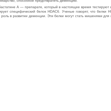
екарство, способное предотвратить деменцию.
убастатине А — препарате, который в настоящее время тестируют 
рует специфический белок HDAC6. Ученые говорят, что белки
 роль в развитии деменции. Эти белки могут стать мишенями для 