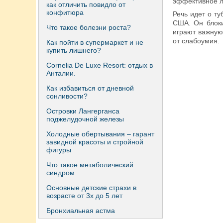
эффективное л
как отличить повидло от
конфитюра
Речь идет о т
США. Он блоки
Что такое болезни роста?
играют важную
от слабоумия.
Как пойти в супермаркет и не
купить лишнего?
Сornelia De Luxe Resort: отдых в
Анталии.
Как избавиться от дневной
сонливости?
Островки Лангерганса
поджелудочной железы
Холодные обертывания – гарант
завидной красоты и стройной
фигуры
Что такое метаболический
синдром
Основные детские страхи в
возрасте от 3х до 5 лет
Бронхиальная астма