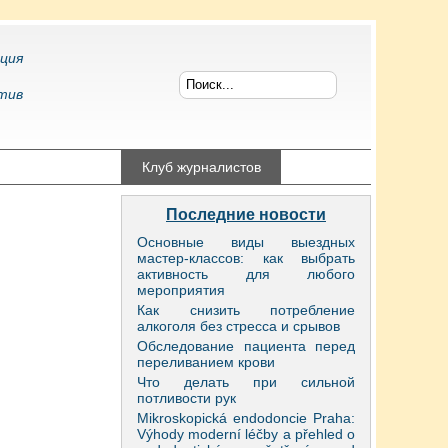
ция
тив
конфликтология
Клуб журналистов
Последние новости
Основные виды выездных
мастер-классов: как выбрать
активность для любого
мероприятия
Как снизить потребление
алкоголя без стресса и срывов
Обследование пациента перед
переливанием крови
Что делать при сильной
потливости рук
Mikroskopická endodoncie Praha:
Výhody moderní léčby a přehled o