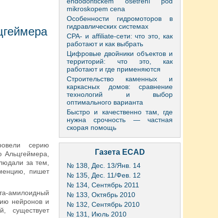
endodontickém ošetření pod
mikroskopem cena
Особенности гидромоторов в
гидравлических системах
цгеймера
CPA- и affiliate-сети: что это, как
работают и как выбрать
Цифровые двойники объектов и
территорий: что это, как
работают и где применяются
Строительство каменных и
каркасных домов: сравнение
технологий и выбор
оптимального варианта
Быстро и качественно там, где
нужна срочность — частная
скорая помощь
ровели серию
Газета ECAD
ю Альцгеймера,
людали за тем,
№ 138, Дес. 13/Янв. 14
еменцию, пишет
№ 135, Дес. 11/Фев. 12
№ 134, Сентябрь 2011
ета-амилоидный
№ 133, Октябрь 2010
нию нейронов и
№ 132, Сентябрь 2010
й, существует
№ 131, Июль 2010