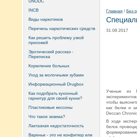
UNODC
INCB
Главная
/
Без 
Специали
Виды наркотиков
Перечень наркотических средств
31.08.2017
Как решить проблему узкой
прихожей
Эротический рассказ -
Переписка
Кормление больных
Уход за молочными зубами
Информационный Drugbox
Ученые из М
Как подобрать кухонный
экспериментов
гарнитур для своей кухни?
чтобы выяснит
Пластиковые кессоны
как белки и а
Deccan Chronic
Что такое экзема?
В ходе экспер
Лактазная недостаточность
белок провоци
формированию
Варенье - это не конфитюр или