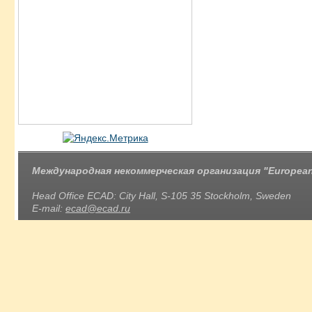
Международная некоммерческая организация "European 
Head Office ECAD: City Hall, S-105 35 Stockholm, Sweden
E-mail:
ecad@ecad.ru