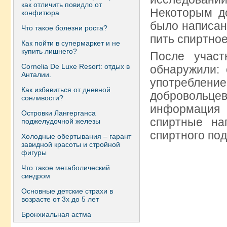
как отличить повидло от
Некоторым д
конфитюра
было написано
Что такое болезни роста?
пить спиртное
Как пойти в супермаркет и не
купить лишнего?
После участ
Сornelia De Luxe Resort: отдых в
обнаружили:
Анталии.
употреблен
Как избавиться от дневной
добровольцев
сонливости?
информация 
Островки Лангерганса
спиртные на
поджелудочной железы
спиртного по
Холодные обертывания – гарант
завидной красоты и стройной
фигуры
Что такое метаболический
синдром
Основные детские страхи в
возрасте от 3х до 5 лет
Бронхиальная астма