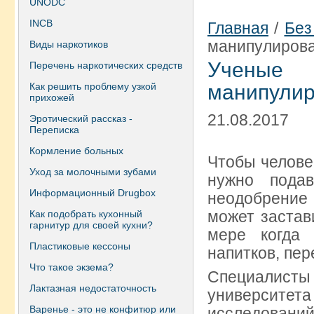
UNODC
INCB
Главная
/
Без
манипулирова
Виды наркотиков
Ученые 
Перечень наркотических средств
Как решить проблему узкой
манипулир
прихожей
21.08.2017
Эротический рассказ -
Переписка
Кормление больных
Чтобы челове
Уход за молочными зубами
нужно пода
Информационный Drugbox
неодобрение
может застав
Как подобрать кухонный
гарнитур для своей кухни?
мере когда 
Пластиковые кессоны
напитков, пере
Что такое экзема?
Специалисты 
Лактазная недостаточность
университ
Варенье - это не конфитюр или
исследован