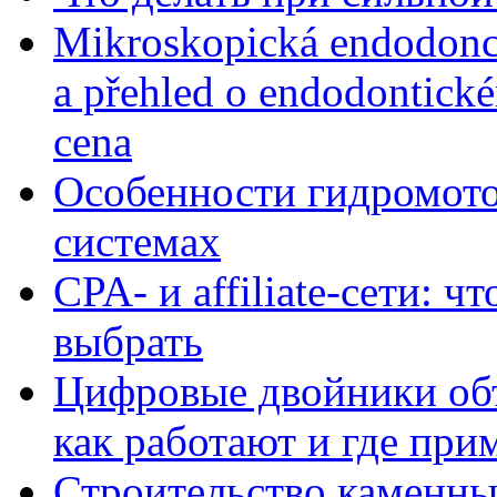
Mikroskopická endodonc
a přehled o endodontick
cena
Особенности гидромото
системах
CPA- и affiliate-сети: ч
выбрать
Цифровые двойники объе
как работают и где при
Строительство каменны