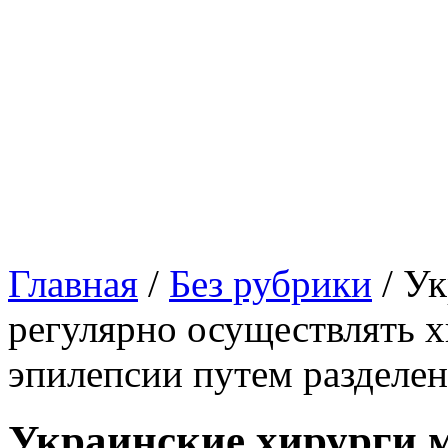
Главная
/
Без рубрики
/
Ук
регулярно осуществлять х
эпилепсии путем разделе
Украинские хирурги м