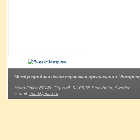
Международная некоммерческая организация "European 
Head Office ECAD: City Hall, S-105 35 Stockholm, Sweden
E-mail:
ecad@ecad.ru