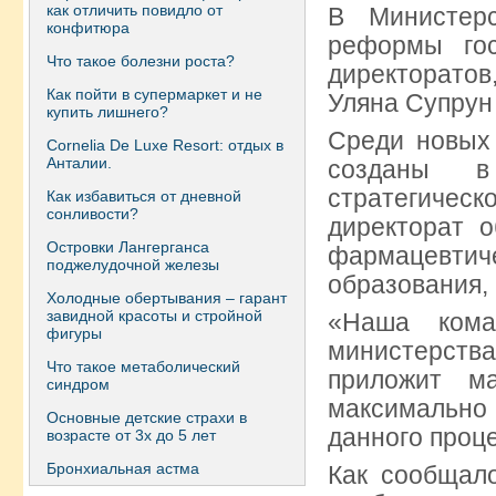
как отличить повидло от
В Министер
конфитюра
реформы гос
Что такое болезни роста?
директоратов
Как пойти в супермаркет и не
Уляна Супрун 
купить лишнего?
Среди новых 
Сornelia De Luxe Resort: отдых в
Анталии.
созданы в
стратегиче
Как избавиться от дневной
сонливости?
директорат о
Островки Лангерганса
фармацевтиче
поджелудочной железы
образования, 
Холодные обертывания – гарант
завидной красоты и стройной
«Наша кома
фигуры
министерст
Что такое метаболический
приложит м
синдром
максимальн
Основные детские страхи в
данного проце
возрасте от 3х до 5 лет
Бронхиальная астма
Как сообщало