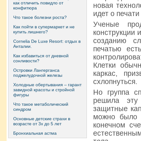
как отличить повидло от
новая технол
конфитюра
идет о печати
Что такое болезни роста?
Ученые про
Как пойти в супермаркет и не
конструкции и
купить лишнего?
созданию с
Сornelia De Luxe Resort: отдых в
Анталии.
печатью ест
контролирова
Как избавиться от дневной
сонливости?
Клетки обычн
Островки Лангерганса
каркас, при
поджелудочной железы
схлопнуться.
Холодные обертывания – гарант
завидной красоты и стройной
Но группа с
фигуры
решила эту
Что такое метаболический
защитные кап
синдром
можно было 
Основные детские страхи в
конечном сч
возрасте от 3х до 5 лет
естественны
Бронхиальная астма