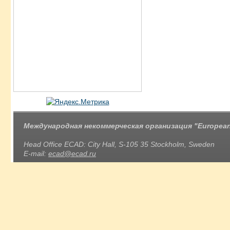
Международная некоммерческая организация "European 
Head Office ECAD: City Hall, S-105 35 Stockholm, Sweden
E-mail:
ecad@ecad.ru