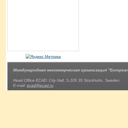
Международная некоммерческая организация "European 
Head Office ECAD: City Hall, S-105 35 Stockholm, Sweden
E-mail:
ecad@ecad.ru