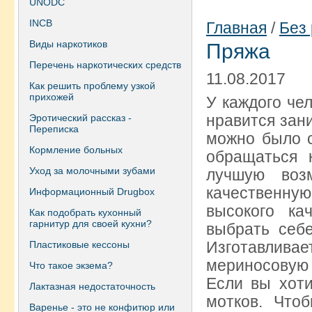
UNODC
INCB
Главная
/
Без
Виды наркотиков
Пряжа
Перечень наркотических средств
11.08.2017
Как решить проблему узкой
прихожей
У каждого чел
нравится зани
Эротический рассказ -
Переписка
можно было с
Кормление больных
обращаться 
Уход за молочными зубами
лучшую воз
качественную
Информационный Drugbox
высокого ка
Как подобрать кухонный
гарнитур для своей кухни?
выбрать себе
Изготавлив
Пластиковые кессоны
мериносовую ш
Что такое экзема?
Если вы хоти
Лактазная недостаточность
мотков. Что
Варенье - это не конфитюр или