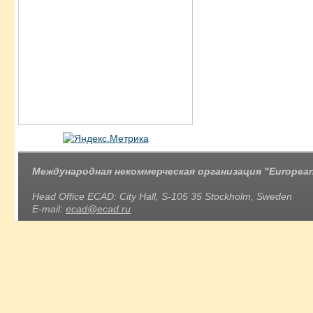
Международная некоммерческая организация "European 
Head Office ECAD: City Hall, S-105 35 Stockholm, Sweden
E-mail:
ecad@ecad.ru