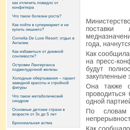
как отличить повидло от
конфитюра
Что такое болезни роста?
Министерст
Как пойти в супермаркет и не
поставки 
купить лишнего?
медназначени
Сornelia De Luxe Resort: отдых в
года, начнутс
Анталии.
Как избавиться от дневной
Как сообщила
сонливости?
на пресс-кон
Островки Лангерганса
будут полно
поджелудочной железы
закупленные з
Холодные обертывания – гарант
завидной красоты и стройной
Она также о
фигуры
проводиться 
Что такое метаболический
одной партие
синдром
Основные детские страхи в
По словам 
возрасте от 3х до 5 лет
непрерывност
Бронхиальная астма
Как сообщало