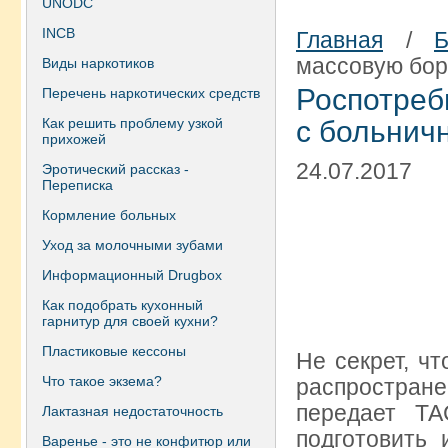
UNODC
INCB
Главная
/
Б
массовую бор
Виды наркотиков
Роспотреб
Перечень наркотических средств
Как решить проблему узкой
с больнич
прихожей
24.07.2017
Эротический рассказ -
Переписка
Кормление больных
Уход за молочными зубами
Информационный Drugbox
Как подобрать кухонный
гарнитур для своей кухни?
Пластиковые кессоны
Не секрет, ч
Что такое экзема?
распростран
передает ТА
Лактазная недостаточность
подготовить
Варенье - это не конфитюр или