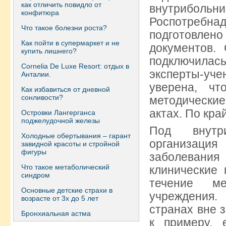
как отличить повидло от
внутриболь
конфитюра
Роспотребн
Что такое болезни роста?
подготовлено
Как пойти в супермаркет и не
документов.
купить лишнего?
подключилас
Сornelia De Luxe Resort: отдых в
эксперты-уче
Анталии.
уверена, ч
Как избавиться от дневной
сонливости?
методически
актах. По кра
Островки Лангерганса
поджелудочной железы
Под внутр
Холодные обертывания – гарант
организац
завидной красоты и стройной
фигуры
заболевани
Что такое метаболический
клинические
синдром
течение ме
Основные детские страхи в
учреждения.
возрасте от 3х до 5 лет
странах вне з
Бронхиальная астма
к примеру, 