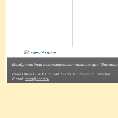
Международная некоммерческая организация "European 
Head Office ECAD: City Hall, S-105 35 Stockholm, Sweden
E-mail:
ecad@ecad.ru