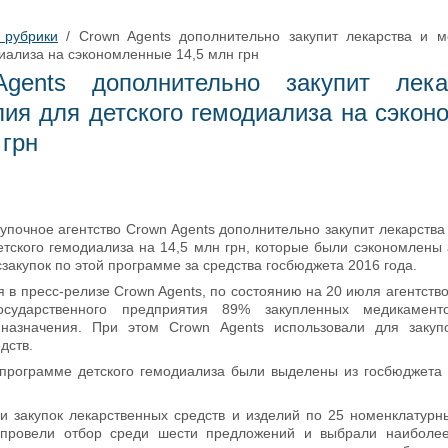
 рубрики
/
Crown Agents дополнительно закупит лекарства и 
иализа на сэкономленные 14,5 млн грн
gents дополнительно закупит лек
ия для детского гемодиализа на сэко
 грн
купочное агентство Crown Agents дополнительно закупит лекарства
етского гемодиализа на 14,5 млн грн, которые были сэкономлены 
закупок по этой программе за средства госбюджета 2016 года.
 в пресс-релизе Crown Agents, по состоянию на 20 июля агентств
осударственного предприятия 89% закупленных медикамент
 назначения. При этом Crown Agents использовали для закуп
дств.
 программе детского гемодиализа были выделены из госбюджета 
и закупок лекарственных средств и изделий по 25 номенклатур
 провели отбор среди шести предложений и выбрали наиболее