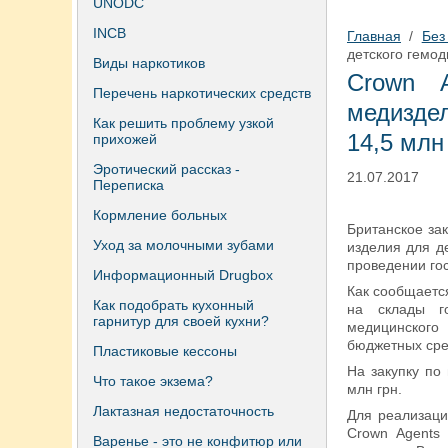
UNODC
INCB
Главная
/
Без
детского гемод
Виды наркотиков
Crown A
Перечень наркотических средств
медиздел
Как решить проблему узкой
14,5 млн
прихожей
Эротический рассказ -
21.07.2017
Переписка
Кормление больных
Британское за
Уход за молочными зубами
изделия для д
проведении гос
Информационный Drugbox
Как сообщается
Как подобрать кухонный
на склады г
гарнитур для своей кухни?
медицинского
бюджетных сре
Пластиковые кессоны
На закупку по
Что такое экзема?
млн грн.
Лактазная недостаточность
Для реализаци
Crown Agents
Варенье - это не конфитюр или