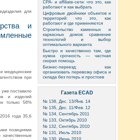
CPA- и affiliate-сети: что это, как
работают и как выбрать
медизделия для
Цифровые двойники объектов и
территорий: что это, как
работают и где применяются
арства и
Строительство каменных и
номленные
каркасных домов: сравнение
технологий и выбор
оптимального варианта
Быстро и качественно там, где
нужна срочность — частная
скорая помощь
Бизнес-переезд: как
 и медицинские
организовать перевозку офиса и
склада без потерь и простоев
агентством при
о уже поставило
Газета ECAD
ов и изделий
№ 138, Дес. 13/Янв. 14
ок только 58%
№ 135, Дес. 11/Фев. 12
№ 134, Сентябрь 2011
2016 года 35,6
№ 133, Октябрь 2010
№ 132, Сентябрь 2010
ными позициями
№ 131, Июль 2010
 качественные
№ 130, Июнь 2010