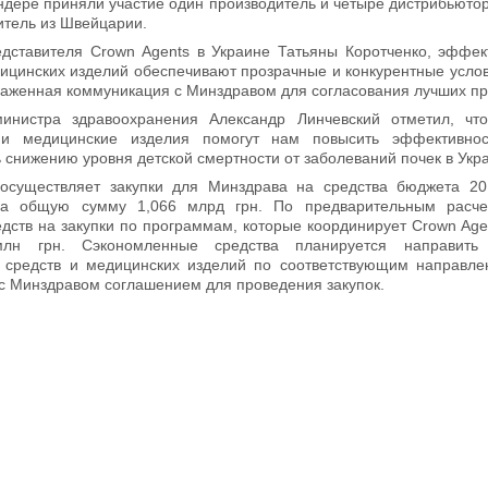
ендере приняли участие один производитель и четыре дистрибьютор
итель из Швейцарии.
дставителя Crown Agents в Украине Татьяны Коротченко, эффек
дицинских изделий обеспечивают прозрачные и конкурентные усло
лаженная коммуникация с Минздравом для согласования лучших п
министра здравоохранения Александр Линчевский отметил, что
и медицинские изделия помогут нам повысить эффективно
 снижению уровня детской смертности от заболеваний почек в Укр
 осуществляет закупки для Минздрава на средства бюджета 20
а общую сумму 1,066 млрд грн. По предварительным расче
дств на закупки по программам, которые координирует Crown Agen
лн грн. Сэкономленные средства планируется направить 
 средств и медицинских изделий по соответствующим направле
с Минздравом соглашением для проведения закупок.