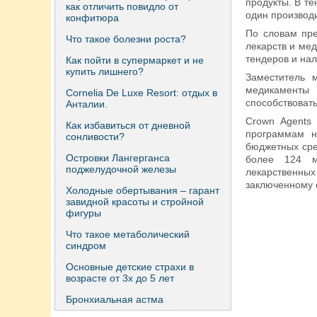
продукты. В т
как отличить повидло от
один производ
конфитюра
По словам пре
Что такое болезни роста?
лекарств и ме
тендеров и на
Как пойти в супермаркет и не
купить лишнего?
Заместитель 
медикаменты 
Сornelia De Luxe Resort: отдых в
способствовать
Анталии.
Crown Agents
Как избавиться от дневной
программам н
сонливости?
бюджетных сре
Островки Лангерганса
более 124 м
поджелудочной железы
лекарственных
заключенному 
Холодные обертывания – гарант
завидной красоты и стройной
фигуры
Что такое метаболический
синдром
Основные детские страхи в
возрасте от 3х до 5 лет
Бронхиальная астма