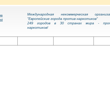
Международная некоммерческая организа
"Европейские города против наркотиков"
249 городов в 30 странах мира - про
наркотиков!
олитика
Наркоэпидемия
Подготовка кадров
Нарко