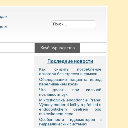
ция
тив
конфликтология
Клуб журналистов
Последние новости
Как снизить потребление
алкоголя без стресса и срывов
Обследование пациента перед
переливанием крови
Что делать при сильной
потливости рук
Mikroskopická endodoncie Praha:
Výhody moderní léčby a přehled o
endodontickém ošetření pod
mikroskopem cena
Особенности гидромоторов в
гидравлических системах