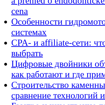
a přehled o endodontick
cena
Особенности гидромото
системах
CPA- и affiliate-сети: ч
выбрать
Цифровые двойники объе
как работают и где при
Строительство каменны
сравнение технологий 