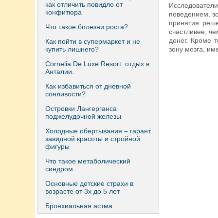
как отличить повидло от
Исследователи
конфитюра
поведением, з
принятия реше
Что такое болезни роста?
счастливее, че
денег. Кроме 
Как пойти в супермаркет и не
купить лишнего?
зону мозга, и
Сornelia De Luxe Resort: отдых в
Анталии.
Как избавиться от дневной
сонливости?
Островки Лангерганса
поджелудочной железы
Холодные обертывания – гарант
завидной красоты и стройной
фигуры
Что такое метаболический
синдром
Основные детские страхи в
возрасте от 3х до 5 лет
Бронхиальная астма