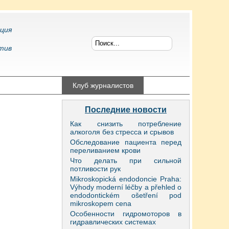
ция
тив
конфликтология
Клуб журналистов
Последние новости
Как снизить потребление
алкоголя без стресса и срывов
Обследование пациента перед
переливанием крови
Что делать при сильной
потливости рук
Mikroskopická endodoncie Praha:
Výhody moderní léčby a přehled o
endodontickém ošetření pod
mikroskopem cena
Особенности гидромоторов в
гидравлических системах