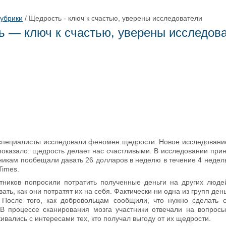
рубрики
/
Щедрость - ключ к счастью, уверены исследователи
 — ключ к счастью, уверены исследов
специалисты исследовали феномен щедрости. Новое исследовани
показало: щедрость делает нас счастливыми. В исследовании прин
тникам пообещали давать 26 долларов в неделю в течение 4 недель
Times.
тников попросили потратить полученные деньги на других люде
ать, как они потратят их на себя. Фактически ни одна из групп ден
 После того, как добровольцам сообщили, что нужно сделать 
В процессе сканирования мозга участники отвечали на вопросы
ивались с интересами тех, кто получал выгоду от их щедрости.