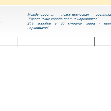
Международная некоммерческая организа
"Европейские города против наркотиков"
249 городов в 30 странах мира - про
наркотиков!
олитика
Наркоэпидемия
Подготовка кадров
Нарко