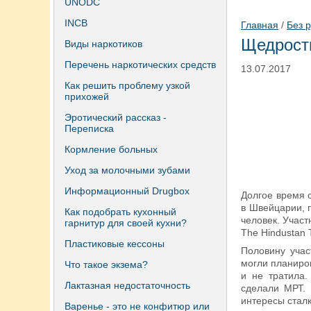
UNODC
INCB
Главная
/
Без 
Щедрость
Виды наркотиков
Перечень наркотических средств
13.07.2017
Как решить проблему узкой
прихожей
Эротический рассказ -
Переписка
Кормление больных
Уход за молочными зубами
Информационный Drugbox
Долгое время 
в Швейцарии, 
Как подобрать кухонный
человек. Учас
гарнитур для своей кухни?
The Hindustan 
Пластиковые кессоны
Половину учас
могли планиров
Что такое экзема?
и не тратила.
Лактазная недостаточность
сделали МРТ. 
интересы сталк
Варенье - это не конфитюр или