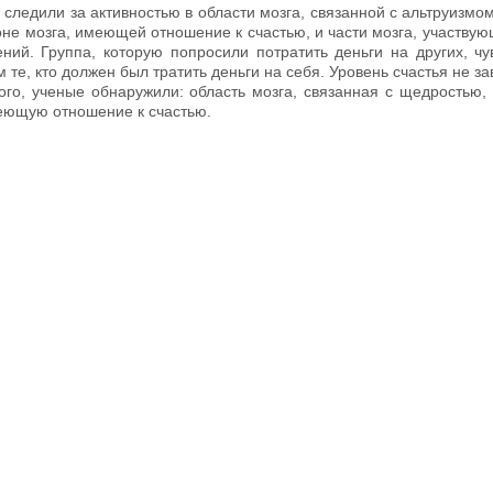
 следили за активностью в области мозга, связанной с альтруизмо
оне мозга, имеющей отношение к счастью, и части мозга, участвую
ний. Группа, которую попросили потратить деньги на других, чу
м те, кто должен был тратить деньги на себя. Уровень счастья не з
того, ученые обнаружили: область мозга, связанная с щедростью,
меющую отношение к счастью.