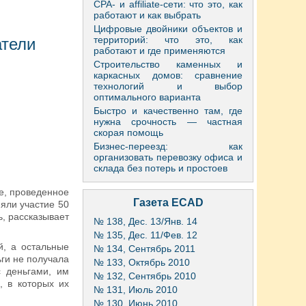
CPA- и affiliate-сети: что это, как
работают и как выбрать
Цифровые двойники объектов и
территорий: что это, как
атели
работают и где применяются
Строительство каменных и
каркасных домов: сравнение
технологий и выбор
оптимального варианта
Быстро и качественно там, где
нужна срочность — частная
скорая помощь
Бизнес-переезд: как
организовать перевозку офиса и
склада без потерь и простоев
е, проведенное
Газета ECAD
яли участие 50
, рассказывает
№ 138, Дес. 13/Янв. 14
№ 135, Дес. 11/Фев. 12
й, а остальные
№ 134, Сентябрь 2011
ьги не получала
№ 133, Октябрь 2010
с деньгами, им
№ 132, Сентябрь 2010
, в которых их
№ 131, Июль 2010
№ 130, Июнь 2010