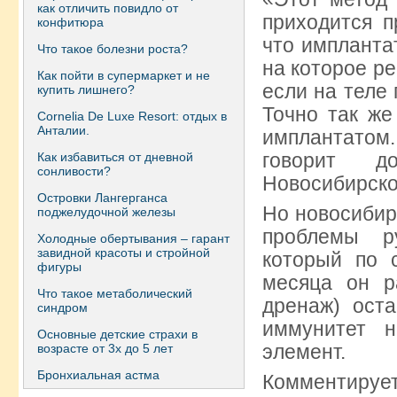
как отличить повидло от
приходится п
конфитюра
что импланта
Что такое болезни роста?
на которое ре
Как пойти в супермаркет и не
если на теле
купить лишнего?
Точно так же
Сornelia De Luxe Resort: отдых в
Анталии.
имплантатом.
говорит д
Как избавиться от дневной
сонливости?
Новосибирско
Островки Лангерганса
Но новосибир
поджелудочной железы
проблемы р
Холодные обертывания – гарант
завидной красоты и стройной
который по 
фигуры
месяца он р
Что такое метаболический
дренаж) оста
синдром
иммунитет 
Основные детские страхи в
элемент.
возрасте от 3х до 5 лет
Бронхиальная астма
Комментир