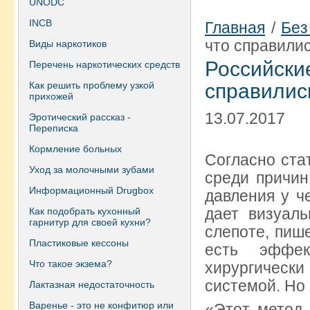
UNODC
INCB
Главная
/
Без
что справилис
Виды наркотиков
Российск
Перечень наркотических средств
Как решить проблему узкой
справились
прихожей
13.07.2017
Эротический рассказ -
Переписка
Кормление больных
Согласно ста
Уход за молочными зубами
среди причин
Информационный Drugbox
давления у ч
дает визуаль
Как подобрать кухонный
гарнитур для своей кухни?
слепоте, пиш
Пластиковые кессоны
есть эффе
Что такое экзема?
хирургическ
системой. Но 
Лактазная недостаточность
Варенье - это не конфитюр или
«Этот метод 