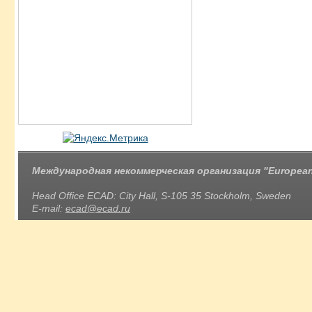
Международная некоммерческая организация "European 
Head Office ECAD: City Hall, S-105 35 Stockholm, Sweden
E-mail:
ecad@ecad.ru