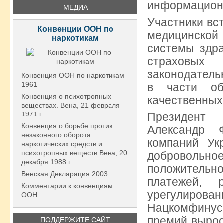
информационн
МЕДИА
Участники вс
Конвенции ООН по
медицинской
наркотикам
системы здра
страховых 
законодатель
Конвенция ООН по наркотикам
1961
в части об
Конвенция о психотропных
качественных
веществах. Вена, 21 февраля
1971 г.
Президент 
Конвенция о борьбе против
Александр 
незаконного оборота
компаний Ук
наркотических средств и
психотропных веществ Вена, 20
добровольное
декабря 1988 г.
положительн
Венская Декларация 2003
платежей, 
Комментарии к конвенциям
урегулиров
ООН
Нацкомфинусл
премий вырос
ПОДДЕРЖИТЕ САЙТ