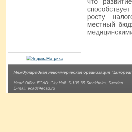
что развити
способствуе
росту нало
местный бюдж
медицинскими
Международная некоммерческая организация "European 
Head Office ECAD: City Hall, S-105 35 Stockholm, Sweden
E-mail:
ecad@ecad.ru