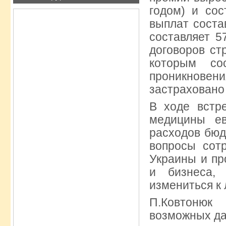
годом) и сос
выплат соста
составляет 5
договоров ст
которым со
проникнове
застраховано
В ходе встр
медицины ев
расходов бюд
вопросы сот
Украины и п
и бизнеса,
измениться к
П.Ковтонюк
возможных да