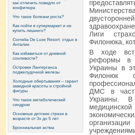
предоставлят
как отличить повидло от
конфитюра
Министерств
Что такое болезни роста?
двусторон
здравоохране
Как пойти в супермаркет и не
купить лишнего?
Лиги страх
Сornelia De Luxe Resort: отдых в
Филонюка, ко
Анталии.
В ходе вст
Как избавиться от дневной
сонливости?
реформы в 
Украины в э
Островки Лангерганса
поджелудочной железы
Филонюк о
Холодные обертывания – гарант
профессиона
завидной красоты и стройной
ДМС в част
фигуры
Украины. В
Что такое метаболический
синдром
медицинской 
экономически
Основные детские страхи в
возрасте от 3х до 5 лет
организац
Бронхиальная астма
учрежден