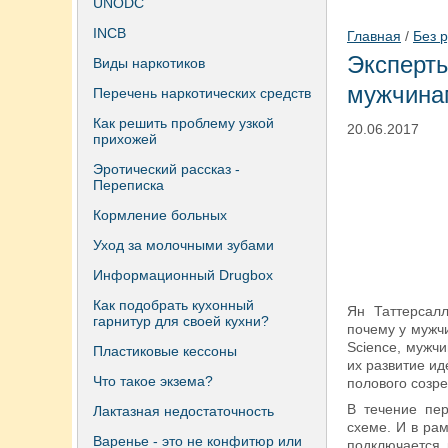
UNODC
INCB
Главная
/
Без 
Эксперт
Виды наркотиков
мужчина
Перечень наркотических средств
Как решить проблему узкой
20.06.2017
прихожей
Эротический рассказ -
Переписка
Кормление больных
Уход за молочными зубами
Информационный Drugbox
Как подобрать кухонный
Ян Таттерсалл
гарнитур для своей кухни?
почему у мужчи
Science, мужчи
Пластиковые кессоны
их развитие ид
Что такое экзема?
полового созре
В течение пе
Лактазная недостаточность
схеме. И в рам
Варенье - это не конфитюр или
подключается 