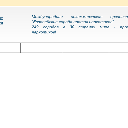
Международная некоммерческая организа
"Европейские города против наркотиков"
249 городов в 30 странах мира - про
наркотиков!
олитика
Наркоэпидемия
Подготовка кадров
Нарко