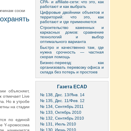
CPA- и affiliate-сети: что это, как
работают и как выбрать
жчинам соски
Цифровые двойники объектов и
территорий: что это, как
охранять
работают и где применяются
Строительство каменных и
каркасных домов: сравнение
технологий и выбор
оптимального варианта
Быстро и качественно там, где
нужна срочность — частная
скорая помощь
Бизнес-переезд: как
организовать перевозку офиса и
склада без потерь и простоев
Газета ECAD
рии объясняет,
№ 138, Дес. 13/Янв. 14
к отмечает Live
№ 135, Дес. 11/Фев. 12
ла. Но в утробе
№ 134, Сентябрь 2011
метны на стадии
№ 133, Октябрь 2010
№ 132, Сентябрь 2010
тся по единой
№ 131, Июль 2010
еле Y-хромосома
№ 130, Июнь 2010
ле, начинается