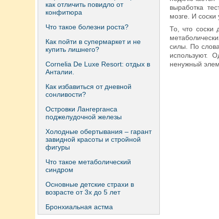
как отличить повидло от
выработка тес
конфитюра
мозге. И соски
Что такое болезни роста?
То, что соски
метаболически
Как пойти в супермаркет и не
силы. По слов
купить лишнего?
используют. 
Сornelia De Luxe Resort: отдых в
ненужный элем
Анталии.
Как избавиться от дневной
сонливости?
Островки Лангерганса
поджелудочной железы
Холодные обертывания – гарант
завидной красоты и стройной
фигуры
Что такое метаболический
синдром
Основные детские страхи в
возрасте от 3х до 5 лет
Бронхиальная астма