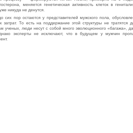
тостерона, меняется генетическая активность клеток в генитал
 уже никуда не денутся.
 до сих пор остаются у представителей мужского пола, обусловле
х затрат. То есть на поддержание этой структуры не тратятся 
ам ученых, люди несут с собой много эволюционного «багажа», да
Однако эксперты не исключают, что в будущем у мужчин пропа
ент.