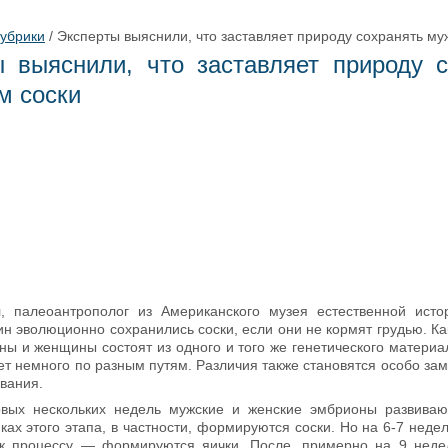
рубрики
/
Эксперты выяснили, что заставляет природу сохранять му
ы выяснили, что заставляет природу с
м соски
, палеоантрополог из Американского музея естественной исто
н эволюционно сохранились соски, если они не кормят грудью. Ка
ны и женщины состоят из одного и того же генетического материа
ет немного по разным путям. Различия также становятся особо за
вания.
рвых нескольких недель мужские и женские эмбрионы развиваю
ках этого этапа, в частности, формируются соски. Но на 6-7 нед
к процессу — формируются яички. После, примерно на 9 неде