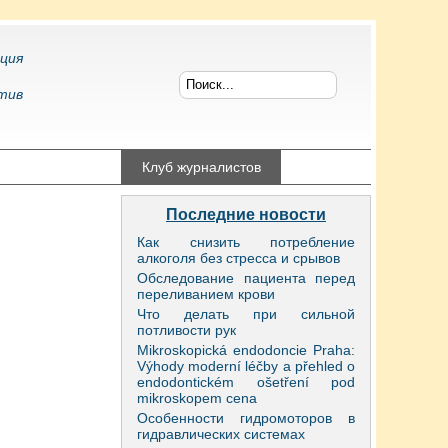
ция
тив
конфликтология
Клуб журналистов
Последние новости
Как снизить потребление
алкоголя без стресса и срывов
Обследование пациента перед
переливанием крови
Что делать при сильной
потливости рук
Mikroskopická endodoncie Praha:
Výhody moderní léčby a přehled o
endodontickém ošetření pod
mikroskopem cena
Особенности гидромоторов в
гидравлических системах