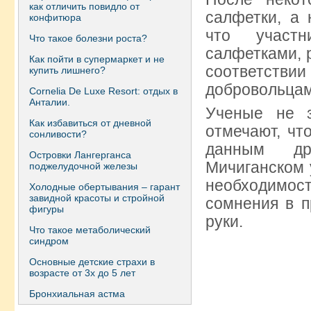
как отличить повидло от
салфетки, а 
конфитюра
что участн
Что такое болезни роста?
салфетками, 
Как пойти в супермаркет и не
соответств
купить лишнего?
добровольцам
Сornelia De Luxe Resort: отдых в
Анталии.
Ученые не з
Как избавиться от дневной
отмечают, чт
сонливости?
данным дру
Островки Лангерганса
Мичиганском 
поджелудочной железы
необходимост
Холодные обертывания – гарант
завидной красоты и стройной
сомнения в п
фигуры
руки.
Что такое метаболический
синдром
Основные детские страхи в
возрасте от 3х до 5 лет
Бронхиальная астма