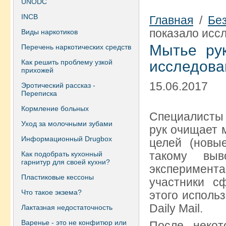
UNODC
INCB
Главная
/
Бе
показало исс
Виды наркотиков
Мытье рук
Перечень наркотических средств
Как решить проблему узкой
исследова
прихожей
15.06.2017
Эротический рассказ -
Переписка
Кормление больных
Специалисты 
Уход за молочными зубами
рук очищает 
Информационный Drugbox
целей (новы
такому выв
Как подобрать кухонный
гарнитур для своей кухни?
эксперимента
Пластиковые кессоны
участники с
Что такое экзема?
этого исполь
Daily Mail.
Лактазная недостаточность
Варенье - это не конфитюр или
После некот