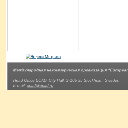
Международная некоммерческая организация "European 
Head Office ECAD: City Hall, S-105 35 Stockholm, Sweden
E-mail:
ecad@ecad.ru