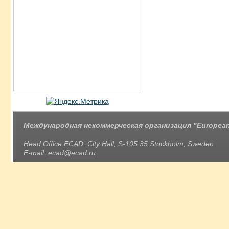
Международная некоммерческая организация "European 
Head Office ECAD: City Hall, S-105 35 Stockholm, Sweden
E-mail:
ecad@ecad.ru