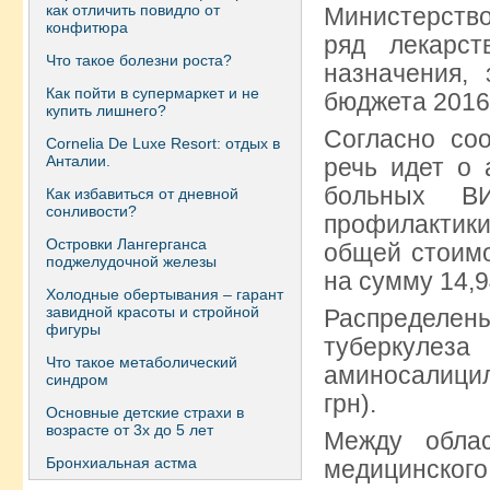
как отличить повидло от
Министерств
конфитюра
ряд лекарст
Что такое болезни роста?
назначения, 
Как пойти в супермаркет и не
бюджета 2016г
купить лишнего?
Согласно со
Сornelia De Luxe Resort: отдых в
Анталии.
речь идет о 
больных В
Как избавиться от дневной
сонливости?
профилакти
Островки Лангерганса
общей стоимо
поджелудочной железы
на сумму 14,9
Холодные обертывания – гарант
завидной красоты и стройной
Распределены
фигуры
туберкулеза
Что такое метаболический
аминосалицила
синдром
грн).
Основные детские страхи в
возрасте от 3х до 5 лет
Между обла
Бронхиальная астма
медицинского