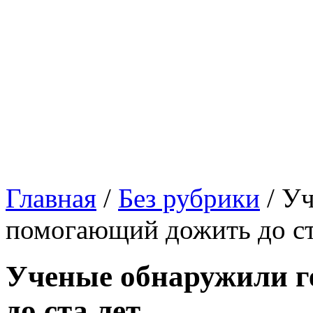
Главная
/
Без рубрики
/
Уч
помогающий дожить до ст
Ученые обнаружили г
до ста лет