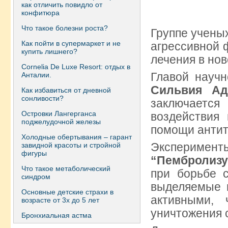
как отличить повидло от
конфитюра
Что такое болезни роста?
Группе учены
Как пойти в супермаркет и не
агрессивной 
купить лишнего?
лечения в но
Сornelia De Luxe Resort: отдых в
Главой научн
Анталии.
Сильвия Ад
Как избавиться от дневной
сонливости?
заключается
Островки Лангерганса
воздействия
поджелудочной железы
помощи антит
Холодные обертывания – гарант
Эксперимент
завидной красоты и стройной
фигуры
“Пембролиз
Что такое метаболический
при борьбе с
синдром
выделяемые п
Основные детские страхи в
активными,
возрасте от 3х до 5 лет
уничтожения 
Бронхиальная астма