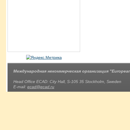
Международная некоммерческая организация "European 
Head Office ECAD: City Hall, S-105 35 Stockholm, Sweden
E-mail:
ecad@ecad.ru