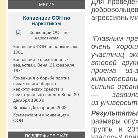
Для проведе
МЕДИА
добровольце
агрессивными
Конвенции ООН по
наркотикам
“Главным пр
очень хоро
Конвенция ООН по наркотикам
1961
участниц э
Конвенция о психотропных
второй гру
веществах. Вена, 21 февраля
приема из-
1971 г.
химиотерап
Конвенция о борьбе против
незаконного оборота
сильно огра
наркотических средств и
— заявил
психотропных веществ Вена, 20
декабря 1988 г.
из университ
Венская Декларация 2003
Результаты
Комментарии к конвенциям
размеры опу
ООН
группы и 23
удалосьУ при
ПОДДЕРЖИТЕ САЙТ