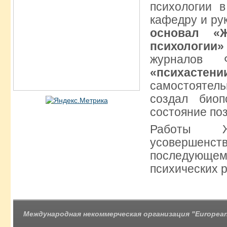
психологии 
кафедру и ру
основал «Ж
психологии»
журналов Ф
«психастени
самостояте
создал биоп
состояние по
Работы 
усовершенс
последующем
психических 
Международная некоммерческая организация "European 