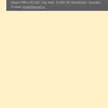
Head Office ECAD: City Hall, S-105 35 Stockholm, Sweden
E-mail:
ecad@ecad.ru