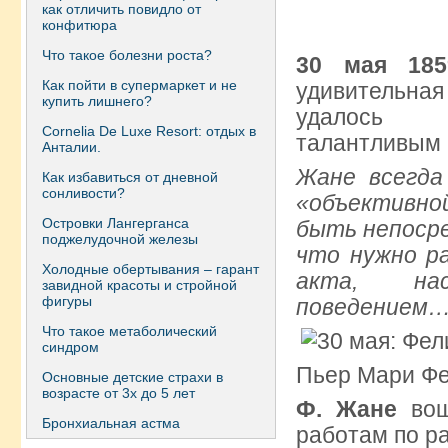
как отличить повидло от
конфитюра
Что такое болезни роста?
30 мая 18
Как пойти в супермаркет и не
удивительна
купить лишнего?
удало
Сornelia De Luxe Resort: отдых в
талантливым 
Анталии.
Жане всегда
Как избавиться от дневной
сонливости?
«объективно
Островки Лангерганса
быть непоср
поджелудочной железы
что нужно р
Холодные обертывания – гарант
акта, на
завидной красоты и стройной
фигуры
поведением
Что такое метаболический
синдром
Пьер Мари Ф
Основные детские страхи в
возрасте от 3х до 5 лет
Ф. Жане
во
Бронхиальная астма
работам по р