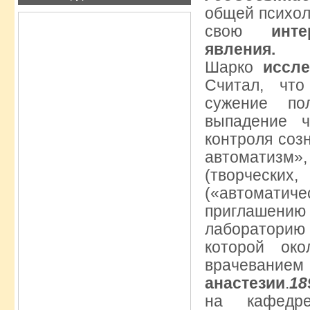
общей психол
свою
инт
явления.
18
Шарко
иссле
Считал, что
сужение по
выпадение ч
контроля соз
автоматизм
(творче
(«автомат
приглашени
лабораторию
которой ок
врачевани
анастезии
.
18
на кафедре