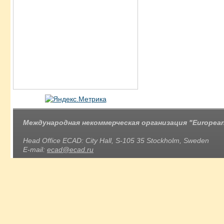
Международная некоммерческая организация "European 
Head Office ECAD: City Hall, S-105 35 Stockholm, Sweden
E-mail:
ecad@ecad.ru