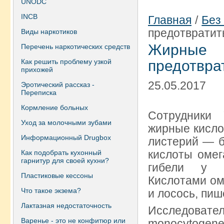
UNODC
INCB
Главная
/
Без
предотврати
Виды наркотиков
Жирные 
Перечень наркотических средств
Как решить проблему узкой
предотвра
прихожей
25.05.2017
Эротический рассказ -
Переписка
Кормление больных
Сотрудники
Уход за молочными зубами
жирные кисло
Информационный Drugbox
листерий — б
кислоты омег
Как подобрать кухонный
гарнитур для своей кухни?
гибели у б
Пластиковые кессоны
Кислотами ом
Что такое экзема?
и лосось, пише
Лактазная недостаточность
Исследователи
Варенье - это не конфитюр или
monocytogene