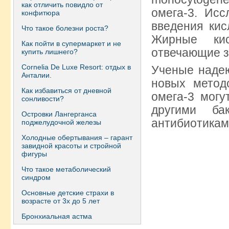
как отличить повидло от
омега-3. Исс
конфитюра
введения кис
Что такое болезни роста?
Жирные кис
Как пойти в супермаркет и не
отвечающие з
купить лишнего?
Сornelia De Luxe Resort: отдых в
Ученые надею
Анталии.
новых метод
Как избавиться от дневной
омега-3 могу
сонливости?
другими ба
Островки Лангерганса
антибиотикам
поджелудочной железы
Холодные обертывания – гарант
завидной красоты и стройной
фигуры
Что такое метаболический
синдром
Основные детские страхи в
возрасте от 3х до 5 лет
Бронхиальная астма