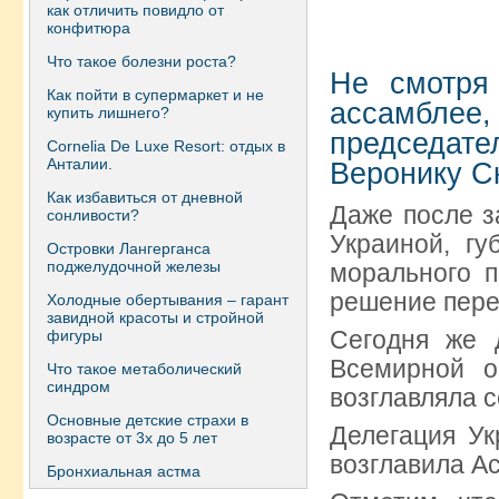
как отличить повидло от
конфитюра
Что такое болезни роста?
Не смотря 
Как пойти в супермаркет и не
ассамблее
купить лишнего?
председат
Сornelia De Luxe Resort: отдых в
Анталии.
Веронику С
Как избавиться от дневной
Даже после з
сонливости?
Украиной, г
Островки Лангерганса
поджелудочной железы
морального п
решение пере
Холодные обертывания – гарант
завидной красоты и стройной
Сегодня же 
фигуры
Всемирной о
Что такое метаболический
синдром
возглавляла с
Основные детские страхи в
Делегация Ук
возрасте от 3х до 5 лет
возглавила А
Бронхиальная астма