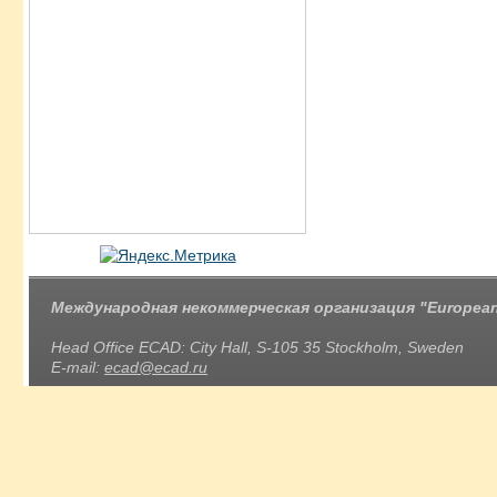
Международная некоммерческая организация "European 
Head Office ECAD: City Hall, S-105 35 Stockholm, Sweden
E-mail:
ecad@ecad.ru