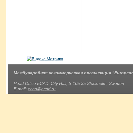
Международная некоммерческая организация "European 
Head Office ECAD: City Hall, S-105 35 Stockholm, Sweden
E-mail:
ecad@ecad.ru