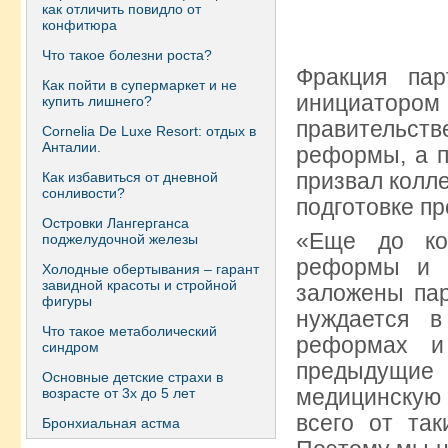
как отличить повидло от
конфитюра
Что такое болезни роста?
Фракция па
Как пойти в супермаркет и не
инициатором
купить лишнего?
правительств
Сornelia De Luxe Resort: отдых в
Анталии.
реформы, а п
призвал колле
Как избавиться от дневной
сонливости?
подготовке п
Островки Лангерганса
«Еще до ко
поджелудочной железы
реформы и 
Холодные обертывания – гарант
завидной красоты и стройной
заложены пар
фигуры
нуждается в
Что такое метаболический
реформах и
синдром
предыдущие
Основные детские страхи в
медицинскую
возрасте от 3х до 5 лет
всего от та
Бронхиальная астма