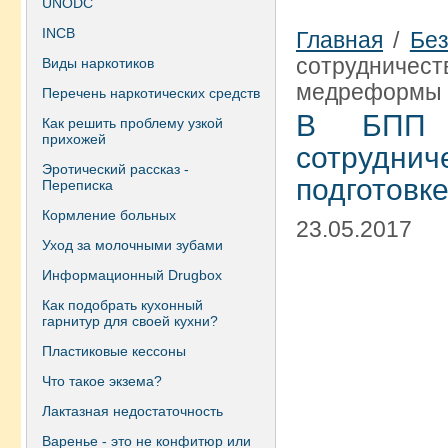
UNODC
INCB
Главная
/
Без
сотрудничес
Виды наркотиков
медреформы
Перечень наркотических средств
В БПП 
Как решить проблему узкой
прихожей
сотрудн
Эротический рассказ -
подготовк
Переписка
Кормление больных
23.05.2017
Уход за молочными зубами
Информационный Drugbox
Как подобрать кухонный
гарнитур для своей кухни?
Пластиковые кессоны
Что такое экзема?
Лактазная недостаточность
Варенье - это не конфитюр или