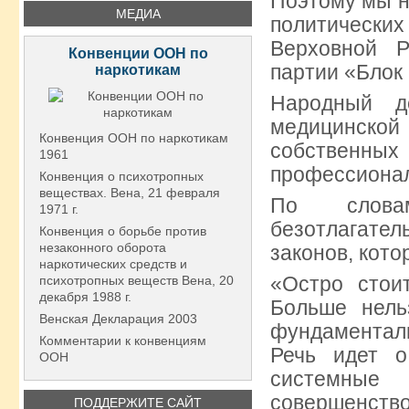
Поэтому мы н
МЕДИА
политически
Верховной Р
Конвенции ООН по
партии «Блок
наркотикам
Народный д
медицинско
Конвенция ООН по наркотикам
собственны
1961
профессионал
Конвенция о психотропных
веществах. Вена, 21 февраля
По слова
1971 г.
безотлагател
Конвенция о борьбе против
незаконного оборота
законов, кот
наркотических средств и
«Остро стои
психотропных веществ Вена, 20
декабря 1988 г.
Больше нель
Венская Декларация 2003
фундаментал
Комментарии к конвенциям
Речь идет 
ООН
системны
совершенство
ПОДДЕРЖИТЕ САЙТ