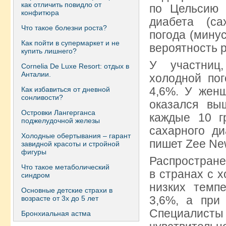
как отличить повидло от
по Цельсию 
конфитюра
диабета (са
Что такое болезни роста?
погода (мину
Как пойти в супермаркет и не
вероятность 
купить лишнего?
У участниц
Сornelia De Luxe Resort: отдых в
Анталии.
холодной пог
4,6%. У жен
Как избавиться от дневной
сонливости?
оказался вы
Островки Лангерганса
каждые 10 г
поджелудочной железы
сахарного д
Холодные обертывания – гарант
пишет Zee Ne
завидной красоты и стройной
фигуры
Распростране
Что такое метаболический
в странах с 
синдром
низких темп
Основные детские страхи в
3,6%, а при
возрасте от 3х до 5 лет
Специалисты
Бронхиальная астма