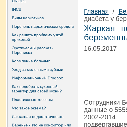
UNODC
INCB
Главная
/
Бе
диабета у бе
Виды наркотиков
Жаркая п
Перечень наркотических средств
Как решить проблему узкой
беременн
прихожей
16.05.2017
Эротический рассказ -
Переписка
Кормление больных
Уход за молочными зубами
Информационный Drugbox
Как подобрать кухонный
гарнитур для своей кухни?
Пластиковые кессоны
Сотрудники Б
Что такое экзема?
данные о 555
2002-2014 
Лактазная недостаточность
подвергавшие
Варенье - это не конфитюр или