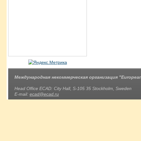
Международная некоммерческая организация "European 
Head Office ECAD: City Hall, S-105 35 Stockholm, Sweden
E-mail:
ecad@ecad.ru