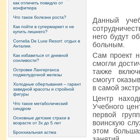
как отличить повидло от
конфитюра
Что такое болезни роста?
Данный уче
Как пойти в супермаркет и не
сотрудничест
купить лишнего?
него будут о
Сornelia De Luxe Resort: отдых в
больным.
Анталии.
Сам проект н
Как избавиться от дневной
сонливости?
смогли дости
Островки Лангерганса
также вклю
поджелудочной железы
смогут оказы
Холодные обертывания – гарант
в самой экст
завидной красоты и стройной
фигуры
Центр наход
Что такое метаболический
Учебного цен
синдром
первой груп
Основные детские страхи в
воинскую слу
возрасте от 3х до 5 лет
этом больша
Бронхиальная астма
занятий.