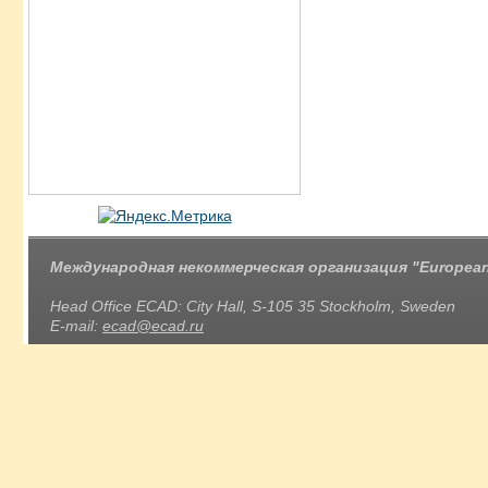
Международная некоммерческая организация "European 
Head Office ECAD: City Hall, S-105 35 Stockholm, Sweden
E-mail:
ecad@ecad.ru