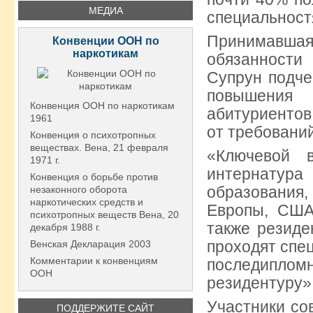
МЕДИА
специальност
Принимавша
Конвенции ООН по
наркотикам
обязанности
Супрун подче
повышения 
Конвенция ООН по наркотикам
абитуриентов
1961
от требовани
Конвенция о психотропных
веществах. Вена, 21 февраля
«Ключевой 
1971 г.
интернатур
Конвенция о борьбе против
образования
незаконного оборота
наркотических средств и
Европы, США
психотропных веществ Вена, 20
также резиде
декабря 1988 г.
проходят спе
Венская Декларация 2003
Комментарии к конвенциям
последипл
ООН
резидентуру»,
Участники со
ПОДДЕРЖИТЕ САЙТ