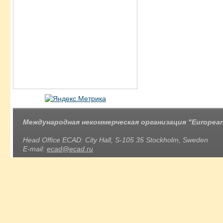
Международная некоммерческая организация "European 
Head Office ECAD: City Hall, S-105 35 Stockholm, Sweden
E-mail:
ecad@ecad.ru