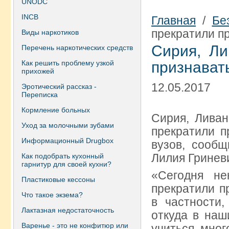
UNODC
INCB
Главная
/
Бе
прекратили п
Виды наркотиков
Сирия, Ли
Перечень наркотических средств
Как решить проблему узкой
признават
прихожей
12.05.2017
Эротический рассказ -
Переписка
Кормление больных
Сирия, Ливан
Уход за молочными зубами
прекратили п
Информационный Drugbox
вузов, сооб
Лилия Гринев
Как подобрать кухонный
гарнитур для своей кухни?
«Сегодня не
Пластиковые кессоны
прекратили п
Что такое экзема?
в частности,
Лактазная недостаточность
откуда в наш
Варенье - это не конфитюр или
учиться мног