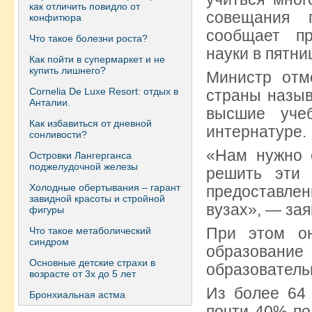
как отличить повидло от
совещания 
конфитюра
сообщает пр
Что такое болезни роста?
науки в пятни
Как пойти в супермаркет и не
купить лишнего?
Министр отм
Сornelia De Luxe Resort: отдых в
страны назыв
Анталии.
высшие уче
Как избавиться от дневной
интернатуре.
сонливости?
«Нам нужно 
Островки Лангерганса
поджелудочной железы
решить эти
Холодные обертывания – гарант
предоставле
завидной красоты и стройной
вузах», — зая
фигуры
При этом он
Что такое метаболический
синдром
образовани
Основные детские страхи в
образователь
возрасте от 3х до 5 лет
Из более 64 
Бронхиальная астма
почти 40% по