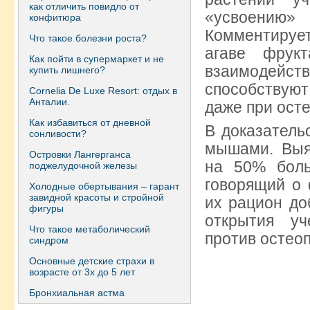
как отличить повидло от
«усвоению»
конфитюра
Комментируе
Что такое болезни роста?
агаве фрук
Как пойти в супермаркет и не
взаимодейс
купить лишнего?
способствуют
Сornelia De Luxe Resort: отдых в
Анталии.
даже при ост
Как избавиться от дневной
В доказатель
сонливости?
мышами. Выя
Островки Лангерганса
на 50% боль
поджелудочной железы
говорящий о 
Холодные обертывания – гарант
завидной красоты и стройной
их рацион до
фигуры
открытия уч
Что такое метаболический
против остео
синдром
Основные детские страхи в
возрасте от 3х до 5 лет
Бронхиальная астма