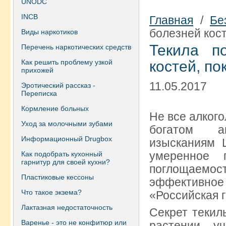
UNODC
INCB
Главная
/
Бе
болезней кост
Виды наркотиков
Текила п
Перечень наркотических средств
Как решить проблему узкой
костей, по
прихожей
11.05.2017
Эротический рассказ -
Переписка
Кормление больных
Не все алкого
Уход за молочными зубами
богатом ан
Информационный Drugbox
изысканиям 
умеренное 
Как подобрать кухонный
гарнитур для своей кухни?
поглощаемост
Пластиковые кессоны
эффективно
Что такое экзема?
«Российская г
Лактазная недостаточность
Секрет текил
Варенье - это не конфитюр или
растении у