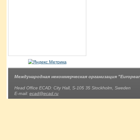
Международная некоммерческая организация "European 
Head Office ECAD: City Hall, S-105 35 Stockholm, Sweden
E-mail:
ecad@ecad.ru